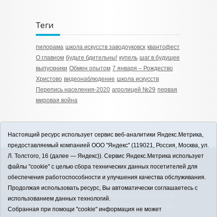
Теги
пилорама
школа искусств заводоуковск
квантофест
О главном
будьте бдительны!
купель
шаг в будущее
выпускники
Обмен опытом
7 января – Рождество
Христово
видеонаблюдение
школа искусств
Перепись населения-2020
агролицей №29
первая
мировая война
Настоящий ресурс использует сервис веб-аналитики Яндекс.Метрика,
предоставляемый компанией ООО "Яндекс" (119021, Россия, Москва, ул.
Л. Толстого, 16 (далее — Яндекс)). Сервис Яндекс.Метрика использует
12+
файлы "cookie" с целью сбора технических данных посетителей для
ЗАВОДОУКОВСК online / Новости
обеспечения работоспособности и улучшения качества обслуживания.
Заводоуковского муниципального округа, 2026
Продолжая использовать ресурс, Вы автоматически соглашаетесь с
Учредитель: АНО "Информационно-издательский
использованием данных технологий.
центр "Заводоуковские вести". Главный редактор:
Собранная при помощи "cookie" информация не может
Фантиков А.А.