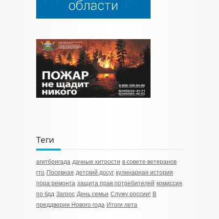
Теги
агитбригада
дачные хитрости
в совете ветеранов
гто
Посевная
детский досуг
кулинарная история
пора ремонта
защита прав потребителей
комиссия
по бдд
Загрос
День семьи
Служу россии!
В
преддверии Нового года
Итоги лета