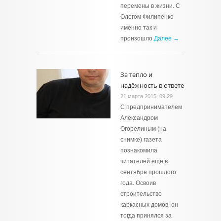
перемены в жизни. С
Олегом Филипенко
именно так и
произошло.
Далее →
За тепло и
надёжность в ответе
21 марта 2015, 09:29
С предпринимателем
Александром
Огорелиным (на
снимке) газета
познакомила
читателей ещё в
сентябре прошлого
года. Освоив
строительство
каркасных домов, он
тогда принялся за