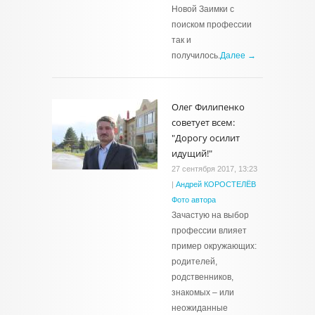
Новой Заимки с
поиском профессии
так и
получилось.
Далее →
Олег Филипенко
советует всем:
"Дорогу осилит
идущий!"
27 сентября 2017, 13:23
|
Андрей КОРОСТЕЛЁВ
Фото автора
Зачастую на выбор
профессии влияет
пример окружающих:
родителей,
родственников,
знакомых – или
неожиданные