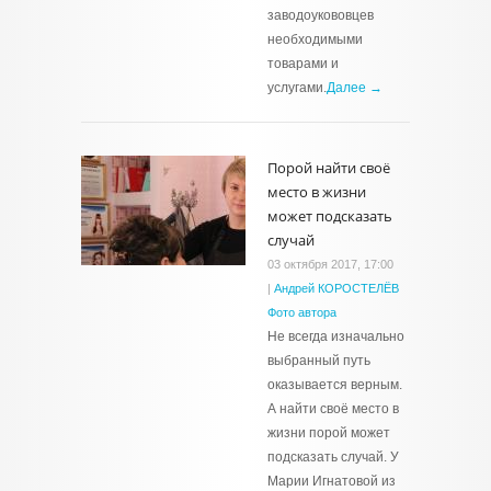
заводоукововцев
необходимыми
товарами и
услугами.
Далее →
Порой найти своё
место в жизни
может подсказать
случай
03 октября 2017, 17:00
|
Андрей КОРОСТЕЛЁВ
Фото автора
Не всегда изначально
выбранный путь
оказывается верным.
А найти своё место в
жизни порой может
подсказать случай. У
Марии Игнатовой из