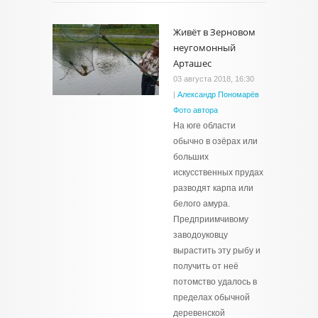
Живёт в Зерновом
неугомонный
Арташес
03 августа 2018, 16:30
|
Александр Пономарёв
Фото автора
На юге области
обычно в озёрах или
больших
искусственных прудах
разводят карпа или
белого амура.
Предприимчивому
заводоуковцу
вырастить эту рыбу и
получить от неё
потомство удалось в
пределах обычной
деревенской