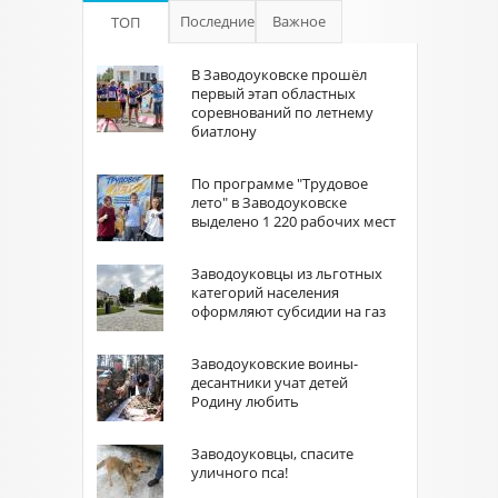
Последние
Важное
ТОП
В Заводоуковске прошёл
первый этап областных
соревнований по летнему
биатлону
По программе "Трудовое
лето" в Заводоуковске
выделено 1 220 рабочих мест
Заводоуковцы из льготных
категорий населения
оформляют субсидии на газ
Заводоуковские воины-
десантники учат детей
Родину любить
Заводоуковцы, спасите
уличного пса!