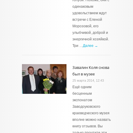
голуби. Похоже, они с
одинаковым
удовольствием ждут
встречи с Еленой
Морозовой, его
улыбчивой, доброй и
энергичной хозяйкой.
Три …
Далее →
Завалин Коля снова
был в музее
25 марта 2014, 12:43
Ещё одним
бесценным
экспонатом
Заводоуковского
краеведческого музея
вполне можно назвать
книгу отзывов. Вы
только прочтите эти