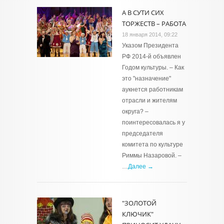
А В СУТИ СИХ
ТОРЖЕСТВ – РАБОТА
18 января 2014, 09:22
Указом Президента
РФ 2014-й объявлен
Годом культуры. – Как
это "назначение"
аукнется работникам
отрасли и жителям
округа? –
поинтересовалась я у
председателя
комитета по культуре
Риммы Назаровой. –
…
Далее →
"ЗОЛОТОЙ
КЛЮЧИК"