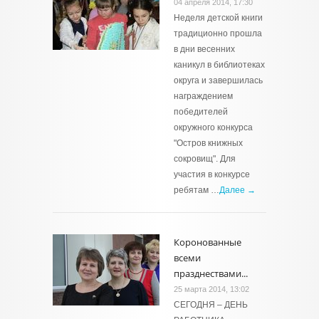
04 апреля 2014, 17:30
Неделя детской книги
традиционно прошла
в дни весенних
каникул в библиотеках
округа и завершилась
награждением
победителей
окружного конкурса
"Остров книжных
сокровищ". Для
участия в конкурсе
ребятам …
Далее →
Коронованные
всеми
празднествами...
25 марта 2014, 13:02
СЕГОДНЯ – ДЕНЬ