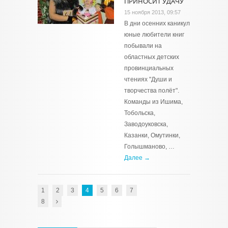
ПРИНОСИТ УДАЧУ
15 ноября 2013, 09:57
В дни осенних каникул
юные любители книг
побывали на
областных детских
провинциальных
чтениях "Души и
творчества полёт".
Команды из Ишима,
Тобольска,
Заводоуковска,
Казанки, Омутинки,
Голышманово, …
Далее →
1
2
3
4
5
6
7
8