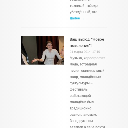
техникой, твёрдо
убеждённый, что …
Далее →
Ваш выход, "Новое
поколение"!
21 марта 2014, 17:10
Музыка, хореография,
мода, эстрадная
песня, оригинальный
жанр, молодёжные
субкультуры –
фестиваль
работающей
молодёжи был
традиционно
разноплановым.
Заводоуковцы
заявили о себе почти