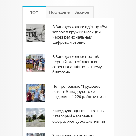
Последние
Важное
ТОП
В Заводоуковске идёт приём
заявок в кружки и секции
через региональный
цифровой сервис
В Заводоуковске прошёл
первый этап областных
соревнований по летнему
биатлону
По программе "Трудовое
лето" в Заводоуковске
выделено 1 220 рабочих мест
Заводоуковцы из льготных
категорий населения
оформляют субсидии на газ
Заводоуковские воины-