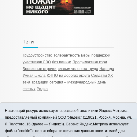
Теги
Трудоустройство
Толерантность
меры поддержки
участников СВО
без паники
Профилактика кори
Бронзовые строчки
славим человека труда
Награда
Умная школа
ЮТПО
на дорогах округа
Солдаты ХХ
века
Традиции
сегодня – Международный день
слепых
Радио
Настоящий ресурс использует сервис веб-аналитики Яндекс.Метрика,
предоставляемый компанией ООО "Яндекс" (119021, Россия, Москва, ул.
Л. Толстого, 16 (далее — Яндекс)). Сервис Яндекс.Метрика использует
12+
файлы "cookie" с целью сбора технических данных посетителей для
ЗАВОДОУКОВСК online / Новости