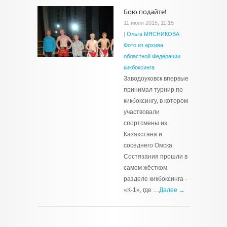
Бою подайте!
11 июня 2015, 11:15
|
Ольга МЯСНИКОВА
Фото из архива
областной Федерации
кикбоксинга
Заводоуковск впервые
принимал турнир по
кикбоксингу, в котором
участвовали
спортсмены из
Казахстана и
соседнего Омска.
Состязания прошли в
самом жёстком
разделе кикбоксинга -
«К-1», где …
Далее →