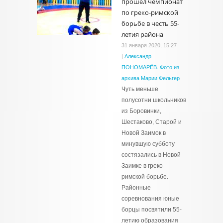
прошёл чемпионат
по греко-римской
борьбе в честь 55-
летия района
31 января 2020, 15:27
|
Александр
ПОНОМАРЁВ. Фото из
архива Марии Фельгер
Чуть меньше
полусотни школьников
из Боровинки,
Шестаково, Старой и
Новой Заимок в
минувшую субботу
состязались в Новой
Заимке в греко-
римской борьбе.
Районные
соревнования юные
борцы посвятили 55-
летию образования