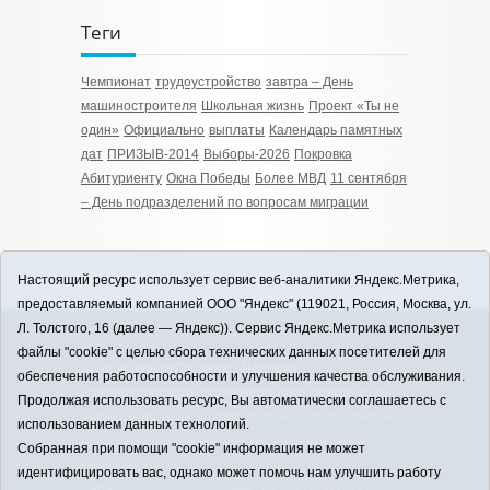
Теги
Чемпионат
трудоустройство
завтра – День
машиностроителя
Школьная жизнь
Проект «Ты не
один»
Официально
выплаты
Календарь памятных
дат
ПРИЗЫВ-2014
Выборы-2026
Покровка
Абитуриенту
Окна Победы
Более МВД
11 сентября
– День подразделений по вопросам миграции
Настоящий ресурс использует сервис веб-аналитики Яндекс.Метрика,
предоставляемый компанией ООО "Яндекс" (119021, Россия, Москва, ул.
Л. Толстого, 16 (далее — Яндекс)). Сервис Яндекс.Метрика использует
12+
файлы "cookie" с целью сбора технических данных посетителей для
ЗАВОДОУКОВСК online / Новости
обеспечения работоспособности и улучшения качества обслуживания.
Заводоуковского муниципального округа, 2026
Продолжая использовать ресурс, Вы автоматически соглашаетесь с
Учредитель: АНО "Информационно-издательский
использованием данных технологий.
центр "Заводоуковские вести". Главный редактор:
Собранная при помощи "cookie" информация не может
Фантиков А.А.
идентифицировать вас, однако может помочь нам улучшить работу
E-mail:
zavest@obl72.ru
Тел.: 8 (34542) 2-10-33