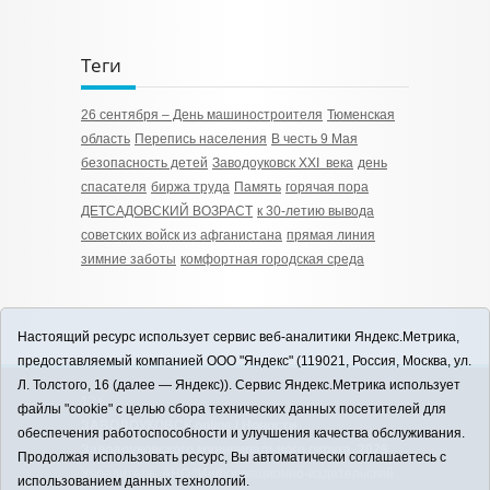
Теги
26 сентября – День машиностроителя
Тюменская
область
Перепись населения
В честь 9 Мая
безопасность детей
Заводоуковск XXI века
день
спасателя
биржа труда
Память
горячая пора
ДЕТСАДОВСКИЙ ВОЗРАСТ
к 30-летию вывода
советских войск из афганистана
прямая линия
зимние заботы
комфортная городская среда
Настоящий ресурс использует сервис веб-аналитики Яндекс.Метрика,
предоставляемый компанией ООО "Яндекс" (119021, Россия, Москва, ул.
Л. Толстого, 16 (далее — Яндекс)). Сервис Яндекс.Метрика использует
12+
файлы "cookie" с целью сбора технических данных посетителей для
ЗАВОДОУКОВСК online / Новости
обеспечения работоспособности и улучшения качества обслуживания.
Заводоуковского муниципального округа, 2026
Продолжая использовать ресурс, Вы автоматически соглашаетесь с
Учредитель: АНО "Информационно-издательский
использованием данных технологий.