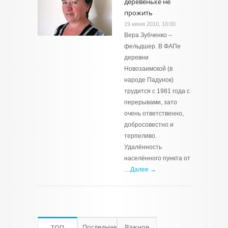
деревеньке не
прожить
19 июня 2010, 10:00
Вера Зубченко –
фельдшер. В ФАПе
деревни
Новозаимской (в
народе Падунок)
трудится с 1981 года с
перерывами, зато
очень ответственно,
добросовестно и
терпеливо.
Удалённость
населённого пункта от
…
Далее →
Последние
Важное
ТОП