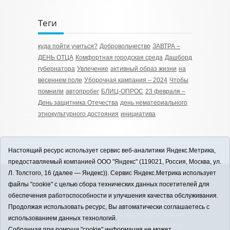
Теги
куда пойти учиться?
Добровольчество
ЗАВТРА –
ДЕНЬ ОТЦА
Комфортная городская среда
Дашборд
губернатора
Увлечение
активный образ жизни
на
весеннем поле
Уборочная кампания – 2024
Чтобы
помнили
автопробег
БЛИЦ-ОПРОС
23 февраля –
День защитника Отечества
день нематериального
этнокультурного достояния
инициатива
Настоящий ресурс использует сервис веб-аналитики Яндекс.Метрика,
предоставляемый компанией ООО "Яндекс" (119021, Россия, Москва, ул.
Л. Толстого, 16 (далее — Яндекс)). Сервис Яндекс.Метрика использует
12+
файлы "cookie" с целью сбора технических данных посетителей для
ЗАВОДОУКОВСК online / Новости
обеспечения работоспособности и улучшения качества обслуживания.
Заводоуковского муниципального округа, 2026
Продолжая использовать ресурс, Вы автоматически соглашаетесь с
Учредитель: АНО "Информационно-издательский
использованием данных технологий.
центр "Заводоуковские вести". Главный редактор:
Собранная при помощи "cookie" информация не может