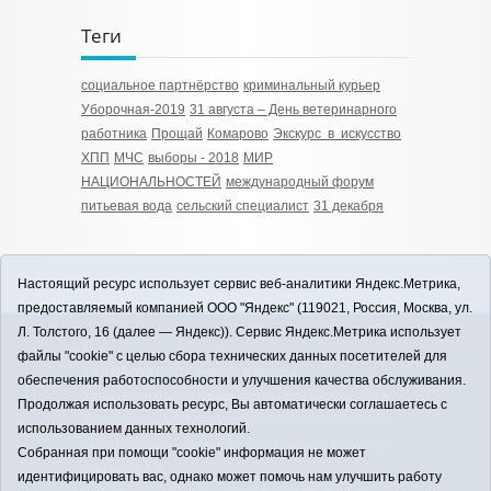
Теги
социальное партнёрство
криминальный курьер
Уборочная-2019
31 августа – День ветеринарного
работника
Прощай
Комарово
Экскурс в искусство
ХПП
МЧС
выборы - 2018
МИР
НАЦИОНАЛЬНОСТЕЙ
международный форум
питьевая вода
сельский специалист
31 декабря
Настоящий ресурс использует сервис веб-аналитики Яндекс.Метрика,
предоставляемый компанией ООО "Яндекс" (119021, Россия, Москва, ул.
Л. Толстого, 16 (далее — Яндекс)). Сервис Яндекс.Метрика использует
12+
файлы "cookie" с целью сбора технических данных посетителей для
ЗАВОДОУКОВСК online / Новости
обеспечения работоспособности и улучшения качества обслуживания.
Заводоуковского муниципального округа, 2026
Продолжая использовать ресурс, Вы автоматически соглашаетесь с
Учредитель: АНО "Информационно-издательский
использованием данных технологий.
центр "Заводоуковские вести". Главный редактор:
Собранная при помощи "cookie" информация не может
Фантиков А.А.
идентифицировать вас, однако может помочь нам улучшить работу