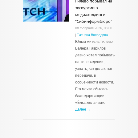
Гилёво побывал на
экскурсии в
медиахолдинге
"Сибинформбюро"
08 февраля 2026, 08:00
|
Татьяна Воеводина
Юный житель Гилёво
Валера Гаврилов
давно хотел побывать
на телевидении,
узнать, как делаются
передачи, в
особенности новости.
Его мечта сбылась
благодаря акции
«Ёлка желаний».
Далее →