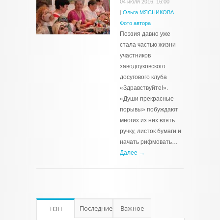
04 июля 2016, 16:00
|
Ольга МЯСНИКОВА
Фото автора
Поэзия давно уже
стала частью жизни
участников
заводоуковского
досугового клуба
«Здравствуйте!».
«Души прекрасные
порывы» побуждают
многих из них взять
ручку, листок бумаги и
начать рифмовать…
Далее →
Последние
Важное
ТОП