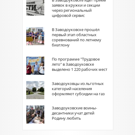
В Заводоуковске идёт приём
заявок в кружки и секции
через региональный
цифровой сервис
В Заводоуковске прошёл
первый этап областных
соревнований по летнему
биатлону
По программе "Трудовое
лето" в Заводоуковске
выделено 1 220 рабочих мест
Заводоуковцы из льготных
категорий населения
оформляют субсидии на газ
Заводоуковские воины-
десантники учат детей
Родину любить