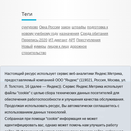
Теги
сунгурово
Окна России
закон
штрафы
подготовка к
новому учебному году
назначения
Среда обитания
Перепись-2020
ИТ-диктант
АРТ
Преступления
Новый
кумиры
лицом к лицу
дорожное
строительство
Настоящий ресурс использует сервис веб-аналитики Яндекс.Метрика,
предоставляемый компанией ООО "Яндекс" (119021, Россия, Москва, ул.
Л. Толстого, 16 (далее — Яндекс)). Сервис Яндекс.Метрика использует
12+
файлы "cookie" с целью сбора технических данных посетителей для
ЗАВОДОУКОВСК online / Новости
обеспечения работоспособности и улучшения качества обслуживания.
Заводоуковского муниципального округа, 2026
Продолжая использовать ресурс, Вы автоматически соглашаетесь с
Учредитель: АНО "Информационно-издательский
использованием данных технологий.
центр "Заводоуковские вести". Главный редактор:
Собранная при помощи "cookie" информация не может
Фантиков А.А.
идентифицировать вас, однако может помочь нам улучшить работу
E-mail:
zavest@obl72.ru
Тел.: 8 (34542) 2-10-33