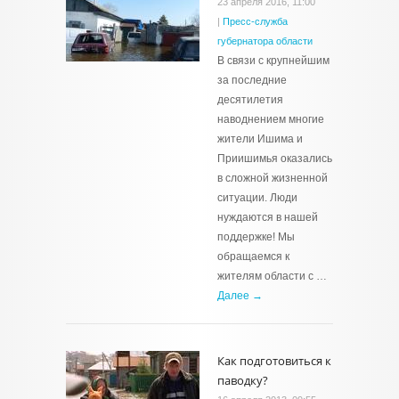
23 апреля 2016, 11:00
|
Пресс-служба
губернатора области
В связи с крупнейшим
за последние
десятилетия
наводнением многие
жители Ишима и
Приишимья оказались
в сложной жизненной
ситуации. Люди
нуждаются в нашей
поддержке! Мы
обращаемся к
жителям области с …
Далее →
Как подготовиться к
паводку?