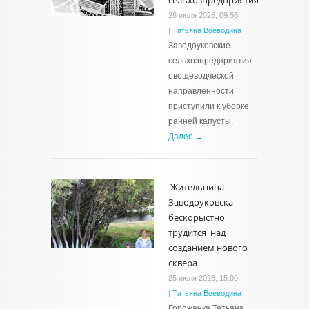
сельхозпредприятиях
26 июля 2026, 09:56
|
Татьяна Воеводина
Заводоуковские
сельхозпредприятия
овощеводческой
направленности
приступили к уборке
ранней капусты.
Далее →
Жительница
Заводоуковска
бескорыстно
трудится над
созданием нового
сквера
25 июля 2026, 15:00
|
Татьяна Воеводина
Горожанка Татьяна