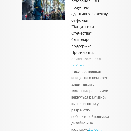
ветеранов СВО
получили
адаптивную одежду
от фонда
"Защитники
Отечества"
благодаря
поддержке
Президента.
27 июля 2026, 14:05
|
соб. инф.
Государственная
инициатива помогает
защитникам с
тяжелыми ранениями
вернуться к активной
жизни, используя
разработки
победителей конкурса
дизайна «На
крыльях».
Далее →