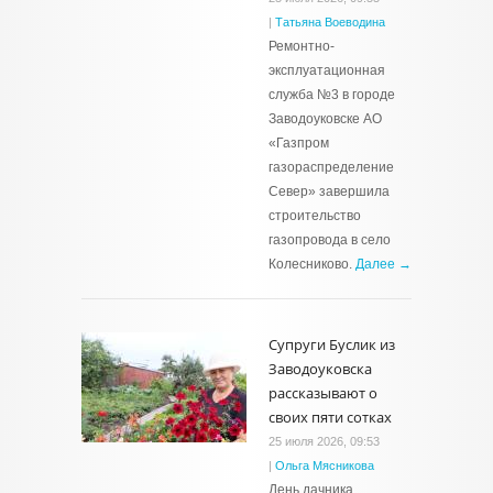
|
Татьяна Воеводина
Ремонтно-
эксплуатационная
служба №3 в городе
Заводоуковске АО
«Газпром
газораспределение
Север» завершила
строительство
газопровода в село
Колесниково.
Далее →
Супруги Буслик из
Заводоуковска
рассказывают о
своих пяти сотках
25 июля 2026, 09:53
|
Ольга Мясникова
День дачника