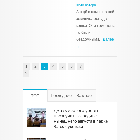
Фото автора
А ещё в семье нашей
землячки есть две
кошки. Они тоже когда-
то были
бездомными.
Далее
→
1
2
3
4
5
6
7
Последние
Важное
ТОП
Джаз мирового уровня
прозвучит в середине
нынешнего августа в парке
Заводоуковска