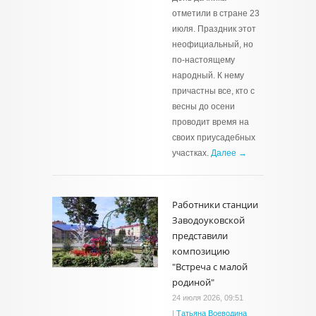
отметили в стране 23
июля. Праздник этот
неофициальный, но
по-настоящему
народный. К нему
причастны все, кто с
весны до осени
проводит время на
своих приусадебных
участках.
Далее →
Работники станции
Заводоуковской
представили
композицию
"Встреча с малой
родиной"
24 июля 2026, 09:51
|
Татьяна Воеводина