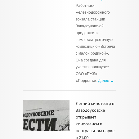
Работники
железнодорожного
вокзала станции
Заводоуковской
представили
землякам цветочную
композицию «Встреча
с малой родиной».
Она создана для
участия в конкурсе
ОАО «РЖД»
«Перронъ».
Далее →
Летний кинотеатр в
Заводоуковске
открывает
киносеансы в
центральном парке
в 21.00