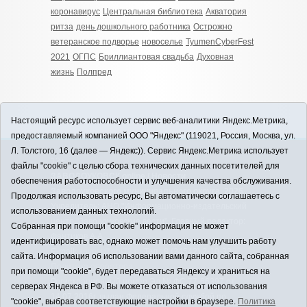
коронавирус
Центральная библиотека
Акватория
ритза
день дошкольного работника
Острожно
ветеранское подворье
новоселье
TyumenСyberFest
2021
ОГПС
Бриллиантовая свадьба
Духовная
жизнь
Полпред
Настоящий ресурс использует сервис веб-аналитики Яндекс.Метрика,
предоставляемый компанией ООО "Яндекс" (119021, Россия, Москва, ул.
Л. Толстого, 16 (далее — Яндекс)). Сервис Яндекс.Метрика использует
12+
файлы "cookie" с целью сбора технических данных посетителей для
ЗАВОДОУКОВСК online / Новости
обеспечения работоспособности и улучшения качества обслуживания.
Заводоуковского муниципального округа, 2026
Продолжая использовать ресурс, Вы автоматически соглашаетесь с
Учредитель: АНО "Информационно-издательский
использованием данных технологий.
центр "Заводоуковские вести". Главный редактор:
Собранная при помощи "cookie" информация не может
Фантиков А.А.
идентифицировать вас, однако может помочь нам улучшить работу
E-mail:
zavest@obl72.ru
Тел.: 8 (34542) 2-10-33
сайта. Информация об использовании вами данного сайта, собранная
Политика оператора
при помощи "cookie", будет передаваться Яндексу и храниться на
Регистрационный номер Эл № ФС 77-66397 от
серверах Яндекса в РФ. Вы можете отказаться от использования
14.07.2016г. выдан Федеральной службой по
"cookie", выбрав соответствующие настройки в браузере.
Политика