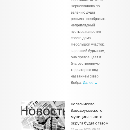
Черноиванова по
велению души
решила преобразить
неприглядный
пустырь напротив
своего дома.
Небольшой участок,
заросший бурьяном,
она превращает в
благоустроенную
территорию под
названием сквер
Добра.
Далее →
Колесниково
Заводоуковского
муниципального
округа будет с газом
25 июля 2026, 09:55