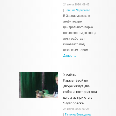
24 июля 2026, 09:42
|
Евгения Чернякова
В Заводоуковске в
амфитеатре
центрального парка
по четвергам до конца
лета работает
кинотеатр под
открытым небом.
Далее →
У Алёны
Кармачёвой во
дворе живут две
собаки, которых она
взяла из приюта в
Ялуторовске
24 июля 2026, 09:25
|
Татьяна Воеводина.