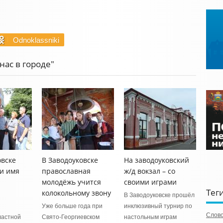
Odnoklassniki
нас в городе"
овске
В Заводоуковске
На заводоуковский
и имя
православная
ж/д вокзал – со
молодёжь учится
своими играми
Тег
колокольному звону
В Заводоуковске прошёл
Уже больше года при
инклюзивный турнир по
Слово
ластной
Свято-Георгиевском
настольным играм