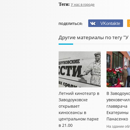
Теги:
У нас в городе
VKontakte
ПОДЕЛИТЬСЯ:
Другие материалы по тегу "У 
Летний кинотеатр в
В Заводоук
Заводоуковске
увековечил
открывает
главврача
киносеансы в
Екатерины
центральном парке
Панасенко
в 21.00
На здании об