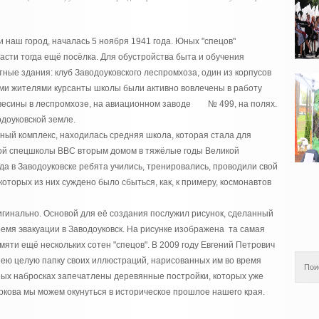
 наш город, началась 5 ноября 1941 года. Юных "спецов"
сти тогда ещё посёлка. Для обустройства быта и обучения
ные здания: клуб Заводоуковского леспромхоза, один из корпусов
ыми жителями курсанты школы были активно вовлечены в работу
ревесины в леспромхозе, на авиационном заводе № 499, на полях.
одоуковской земле.
вный комплекс, находилась средняя школа, которая стала для
кой спецшколы ВВС вторым домом в тяжёлые годы Великой
да в Заводоуковске ребята учились, тренировались, проводили свой
екоторых из них суждено было сбыться, как, к примеру, космонавтов
гинально. Основой для её создания послужил рисунок, сделанный
емя эвакуации в Заводоуковск. На рисунке изображена та самая
амяти ещё нескольких сотен "спецов". В 2009 году Евгений Петрович
зею целую папку своих иллюстраций, нарисованных им во время
ных набросках запечатлены деревянные постройки, которых уже
уркова мы можем окунуться в историческое прошлое нашего края.