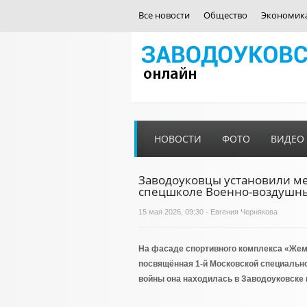
Все новости
Общество
Экономик
НОВОСТИ
ФОТО
ВИДЕО
Заводоуковцы установили ме
спецшколе Военно-воздушны
15 мая 2026, 09:30 - Евгения Чернякова
На фасаде спортивного комплекса «Жем
посвящённая 1-й Московской специальн
войны она находилась в Заводоуковске 