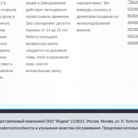
"Экол
2 в
храме в Заводоуковске
народов мира. Три
отече
е открыли
действует молодёжное
команды сошлись в
воло
 доску в
православное движение.
дружеском поединке на
лидер
енного
Оно объединяет десяток
железнодорожном
лети
ика
горожан от 14 до 25 лет.
вокзале.
наста
ения
Ребята посещают
разго
ного
воскресную школу,
ашего
общаются на духовные
рины
темы, поют в церковном
етверть
хоре, учатся
лавляла
колокольному звону.
е.
оставляемый компанией ООО "Яндекс" (119021, Россия, Москва, ул. Л. Толсто
ковского муниципального округа, 2026
я работоспособности и улучшения качества обслуживания. Продолжая использ
ский центр "Заводоуковские вести". Главный редактор: Фантиков А.А.