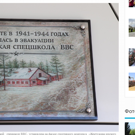
Фот
ской спецшколе ВВС, установлена на фасаде спортивного комплекса «Жемчужина юрского