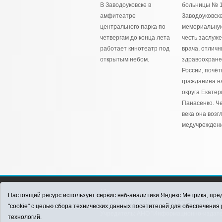
В Заводоуковске в
больницы № 1
амфитеатре
Заводоуковск
центрального парка по
мемориальную
четвергам до конца лета
честь заслуж
работает кинотеатр под
врача, отличн
открытым небом.
здравоохран
России, почёт
гражданина н
округа Екате
Панасенко. Ч
века она возг
медучреждени
12+
Настоящий ресурс использует сервис веб-аналитики Яндекс.Метрика, пред
ЗАВОДОУКОВСК online / Новости Заводоу
"cookie" с целью сбора технических данных посетителей для обеспечени
Учредитель: АНО "Информационно-издатель
технологий.