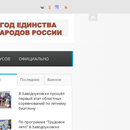
УСОВ
ОФИЦИАЛЬНО
Последние
Важное
П
В Заводоуковске прошёл
первый этап областных
соревнований по летнему
биатлону
По программе "Трудовое
лето" в Заводоуковске