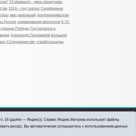
огия"
23 февраля – день защитника
ства
2019 – год театра
Серебряные
нтёры
мир увлечений
предприниматели
ы России
соревнования кинологов
К 75-
ю парада Победы
Год педагога и
вника
Александр Пономарёв
Большой
вор
Сотрудничество
стройплощадка
го, 16 (далее — Яндекс)). Сервис Яндекс.Метрика использует файлы
овать ресурс, Вы автоматически соглашаетесь с использованием данных