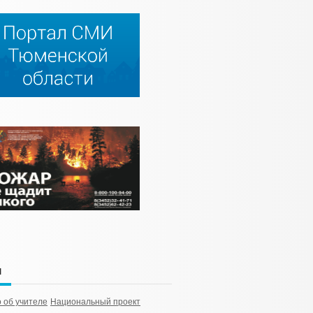
и
 об учителе
Национальный проект