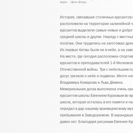
моря». /фото автора
История, связавшая столичных курсантов и
расположили на территории залинейной ча
курсантов выделили самые новые и доброт
средней школы и другие. Наряду с местн
посёлка. Они трудились на заготовках д
Их первые битвы были не в небе, а на зав
На месте, где сегодня расположен спорти
курсантов и преподавателей 1-й Московс
Отечественной войны. Три с небольшим го
досуг, грезили о небе и подвигах. Мечте н
Владимира Комарова и Льва Дёмина.
Мемориальная доска выполнена очень ори
курсантом школы Евгением Курковым во вр
школа, которая осталась в его памяти и п
передал в дар нашему краеведческому му
пребывания в Заводоуковске. В карандаш
давно нет. Благодаря рисункам Евгения К