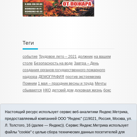
Теги
событие
Трудовое лето – 2021
должник
на вашем
столе
Безопасность на воде
Завтра – День
создания органов государственного пожарного
надзора
ДЕМОГРАФИЯ
против экстремизма
Помним
1 мая – праздник весны и труда
Мечты
сбываются
НКО
детский дом
духовная жизнь
бокс
Настоящий ресурс использует сервис веб-аналитики Яндекс.Метрика,
предоставляемый компанией ООО "Яндекс" (119021, Россия, Москва, ул.
Л. Толстого, 16 (далее — Яндекс)). Сервис Яндекс.Метрика использует
12+
файлы "cookie" с целью сбора технических данных посетителей для
ЗАВОДОУКОВСК online / Новости