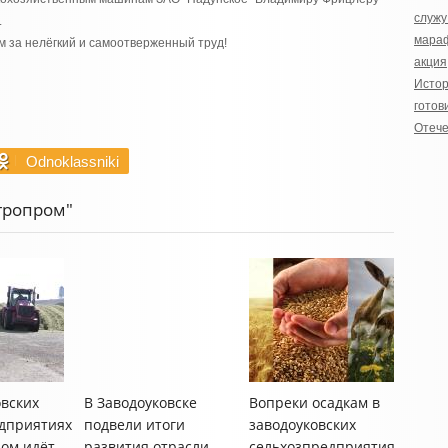
служу
.
мара
м за нелёгкий и самоотверженный труд!
акция
Истор
готов
Отече
Odnoklassniki
Агропром"
овских
В Заводоуковске
Вопреки осадкам в
дприятиях
подвели итоги
заводоуковских
ом идёт
развития отрасли
сельхозпредприятиях