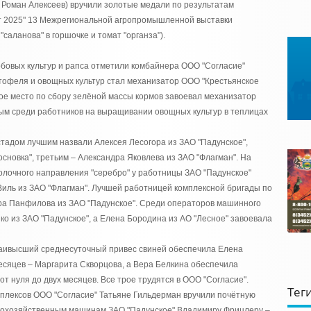
р Роман Алексеев) вручили золотые медали по результатам
кт 2025" 13 Межрегиональной агропромышленной выставки
"саланова" в горшочке и томат "органза").
бовых культур и рапса отметили комбайнера ООО "Согласие"
тофеля и овощных культур стал механизатор ООО "Крестьянское
ое место по сбору зелёной массы кормов завоевал механизатор
рым среди работников на выращивании овощных культур в теплицах
тадом лучшим назвали Алексея Лесогора из ЗАО "Падунское",
сновка", третьим – Александра Яковлева из ЗАО "Флагман". На
лочного направления "серебро" у работницы ЗАО "Падунское"
Виль из ЗАО "Флагман". Лучшей работницей комплексной бригады по
ера Панфилова из ЗАО "Падунское". Среди операторов машинного
о из ЗАО "Падунское", а Елена Бородина из АО "Лесное" завоевала
Наивысший среднесуточный привес свиней обеспечила Елена
месяцев – Маргарита Скворцова, а Вера Белкина обеспечила
т нуля до двух месяцев. Все трое трудятся в ООО "Согласие".
Тег
мплексов ООО "Согласие" Татьяне Гильдерман вручили почётную
ьскохозяйственным машинам ЗАО "Падунское" Владимиру Фрицлеру –