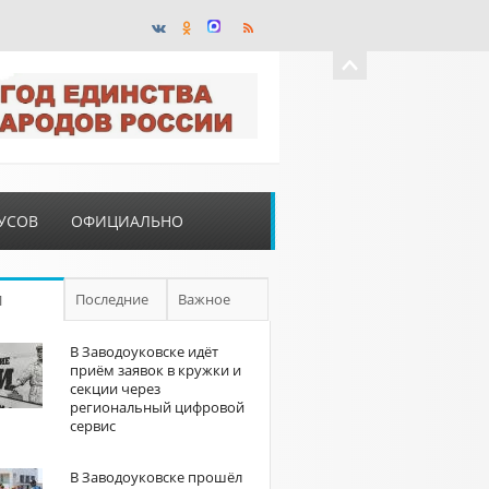
УСОВ
ОФИЦИАЛЬНО
Последние
Важное
П
В Заводоуковске идёт
приём заявок в кружки и
секции через
региональный цифровой
сервис
В Заводоуковске прошёл