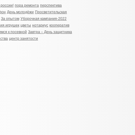
 россии!
пора ремонта
перспектива
фон
День молодёжи
Просветительская
За опытом
Уборочная кампания-2022
ия игрушек
цветы
нотариус
кооператив
имся к посевной
Завтра – День защитника
ства
центр занятости