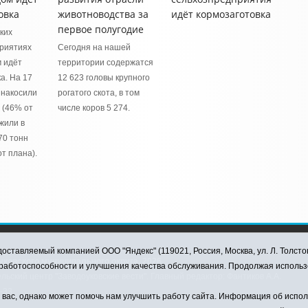
овка
животноводства за
идёт кормозаготовка
первое полугодие
ких
риятиях
Сегодня на нашей
 идёт
территории содержатся
а. На 17
12 623 головы крупного
 накосили
рогатого скота, в том
 (46% от
числе коров 5 274.
жили в
70 тонн
т плана).
оставляемый компанией ООО "Яндекс" (119021, Россия, Москва, ул. Л. Толсто
ковского муниципального округа, 2026
я работоспособности и улучшения качества обслуживания. Продолжая использ
ский центр "Заводоуковские вести". Главный редактор: Фантиков А.А.
0-33
ас, однако может помочь нам улучшить работу сайта. Информация об использ