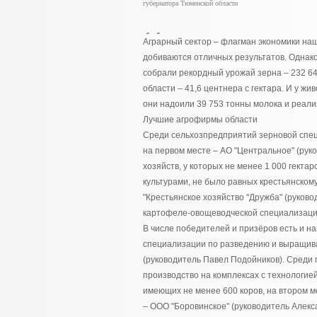
губернатора Тюменской области
Аграрный сектор – флагман экономики наше
добиваются отличных результатов. Однак
собрали рекордный урожай зерна – 232 64
области – 41,6 центнера с гектара. И у жи
они надоили 39 753 тонны молока и реали
Лучшие агрофирмы области
Среди сельхозпредприятий зерновой спец
на первом месте – АО "Центральное" (рук
хозяйств, у которых не менее 1 000 гект
культурами, не было равных крестьянском
"Крестьянское хозяйство "Дружба" (руков
картофеле-овощеводческой специализаци
В числе победителей и призёров есть и н
специализации по разведению и выращива
(руководитель Павел Подойников). Среди
производство на комплексах с технологие
имеющих не менее 600 коров, на втором м
– ООО "Боровинское" (руководитель Алекс