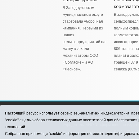
кормозагот
В Заводоуковском
муниципальном округе
В заводоуковс
стартовала уборочная
сельхозпредп
кампания. Первыми из
полным ходом
наших
кормозаготовк
сельхозпредприятий на
июля аграрии
жатву выехали
806 тонн сена
механизаторы ООО
плана) и зало
«Согласие» и АО
траншеи 37 9
«Лесное».
сенажа (60% о
12+
Настоящий ресурс использует сервис веб-аналитики Яндекс.Метрика, пред
ЗАВОДОУКОВСК online / Новости Заводоу
"cookie" с целью сбора технических данных посетителей для обеспечени
Учредитель: АНО "Информационно-издатель
технологий.
E-mail:
zavest@obl72.ru
Тел.: 8 (34542) 2-1
Собранная при помощи "cookie" информация не может идентифицировать в
Политика оператора