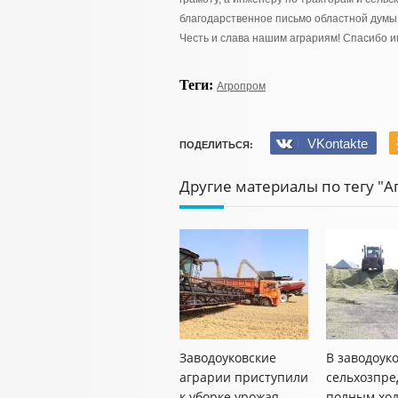
благодарственное письмо областной думы
Честь и слава нашим аграриям! Спасибо и
Теги:
Агропром
VKontakte
ПОДЕЛИТЬСЯ:
Другие материалы по тегу "
Заводоуковские
В заводоук
аграрии приступили
сельхозпре
к уборке урожая
полным ход