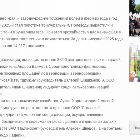
го края, и заводоуковские труженики полей и ферм из года в год
о 2025-й стал поистине триумфальным. Полеводы вырастили и
5 тонн в бункерном весе. При этом урожайность у нас наивысшая в
вотноводов тоже есть чем похвастаться. За девять месяцев 2025 года
зовали 14 317 тонн мяса.
иализации, имеющих не менее 3 000 гектаров посевных площадей,
оводитель Андрей Ваймер). Среди крестьянско-фермерских
аров посевных площадей под зерновыми и зернобобовыми
у хозяйству "Дружба" (руководитель Валерий Шишканов). А ООО
одитель Иван Шишканов) лидирует среди сельхозорганизаций
и.
аши животноводческие хозяйства. Лучшей организацией мясной
нию крупного рогатого скота признали ООО "Согласие"
 предприятий молочной специализации, осуществляющих
й беспривязного содержания скота с доением в доильных залах и
есте ЗАО "Падунское" (руководитель Алексей Швецов), а на третьем
андр Надеин).