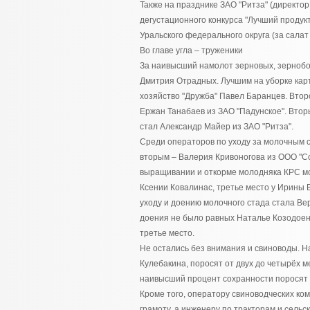
Также на празднике ЗАО "Ритза" (директо
дегустационного конкурса "Лучший проду
Уральского федерального округа (за салат 
Во главе угла – труженики
За наивысший намолот зерновых, зернобо
Дмитрия Отрадных. Лучшим на уборке кар
хозяйство "Дружба" Павел Баранцев. Втор
Ержан Танабаев из ЗАО "Падунское". Вто
стал Александр Майер из ЗАО "Ритза".
Среди операторов по уходу за молочным с
вторым – Валерия Кривоногова из ООО "Со
выращивании и откорме молодняка КРС мо
Ксении Ковалинас, третье место у Ирины 
уходу и доению молочного стада стала В
доения не было равных Наталье Козодоенк
третье место.
Не остались без внимания и свиноводы. 
Кулебакина, поросят от двух до четырёх 
наивысший процент сохранности поросят о
Кроме того, оператору свиноводческих ко
грамоту, а инженеру по тракторам и сел