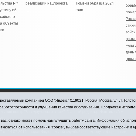
ельства РФ
реализации нацпроекта
Тюмени образца 2024
борьб
стину об
…
года.
пожа
сийского
Росси
за объекты
стихи
ва.
войск
крымс
культ
день 
грамо
оставляемый компанией ООО "Яндекс" (119021, Россия, Москва, ул. Л. Толсто
ковского муниципального округа, 2026
я работоспособности и улучшения качества обслуживания. Продолжая использ
ский центр "Заводоуковские вести". Главный редактор: Фантиков А.А.
0-33
ас, однако может помочь нам улучшить работу сайта. Информация об использ
тказаться от использования "cookie", выбрав соответствующие настройки в 
от 14.07.2016г. выдан Федеральной службой по надзору в сфере связи,