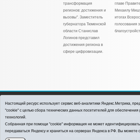
трансформация
главе Правит
регионов: достижения и
Михаилу Мишу
вызовы". Заместитель
итогах Всерос
губернатора Тюменской
голосования 
области Станислав
благоустройст
Логинов представил
достижения региона в
сфере цифровизации.
12+
Настоящий ресурс использует сервис веб-аналитики Яндекс.Метрика, пред
ЗАВОДОУКОВСК online / Новости Заводоу
"cookie" с целью сбора технических данных посетителей для обеспечени
Учредитель: АНО "Информационно-издатель
технологий.
E-mail:
zavest@obl72.ru
Тел.: 8 (34542) 2-1
Собранная при помощи "cookie" информация не может идентифицировать в
Политика оператора
передаваться Яндексу и храниться на серверах Яндекса в РФ. Вы можете о
Регистрационный номер Эл № ФС 77-66397 