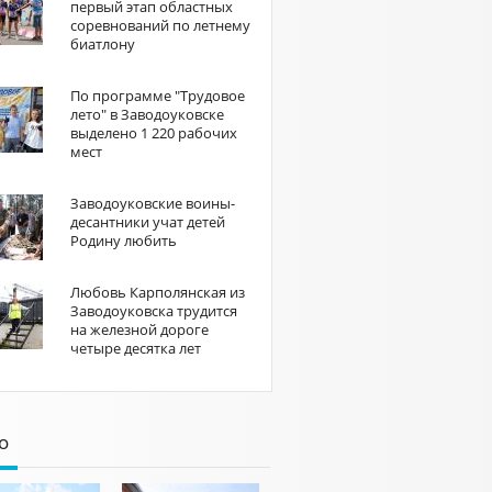
первый этап областных
соревнований по летнему
биатлону
По программе "Трудовое
лето" в Заводоуковске
выделено 1 220 рабочих
мест
Заводоуковские воины-
десантники учат детей
Родину любить
Любовь Карполянская из
Заводоуковска трудится
на железной дороге
четыре десятка лет
о