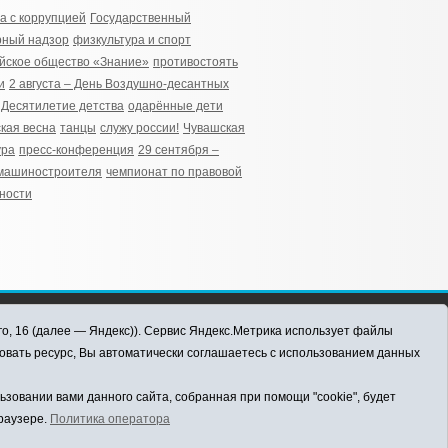
а с коррупцией
Государственный
рный надзор
физкультура и спорт
йское общество «Знание»
противостоять
и
2 августа – День Воздушно-десантных
Десятилетие детства
одарённые дети
кая весна
танцы
служу россии!
Чувашская
ура
пресс-конференция
29 сентября –
машиностроителя
чемпионат по правовой
ности
го, 16 (далее — Яндекс)). Сервис Яндекс.Метрика использует файлы
овать ресурс, Вы автоматически соглашаетесь с использованием данных
овании вами данного сайта, собранная при помощи "cookie", будет
браузере.
Политика оператора