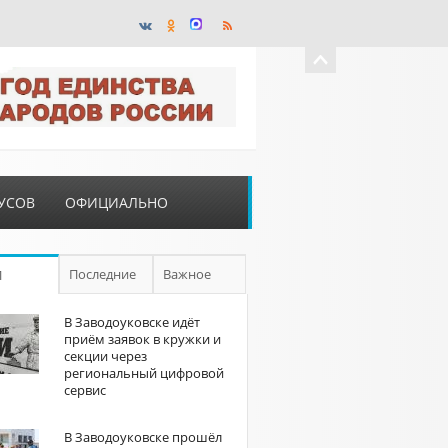
УСОВ
ОФИЦИАЛЬНО
Последние
Важное
П
В Заводоуковске идёт
приём заявок в кружки и
секции через
региональный цифровой
сервис
В Заводоуковске прошёл