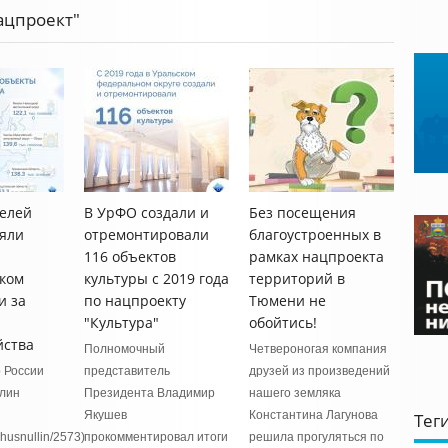
ацпроект"
телей
В УрФО создали и
Без посещения
яли
отремонтировали
благоустроенных в
116 объектов
рамках нацпроекта
ком
культуры с 2019 года
территорий в
и за
по нацпроекту
Тюмени не
"Культура"
обойтись!
йства
Полномочный
Четвероногая компания
 России
представитель
друзей из произведений
лин
Президента Владимир
нашего земляка
Якушев
Константина Лагунова
Тег
khusnullin/2573)
прокомментировал итоги
решила прогуляться по