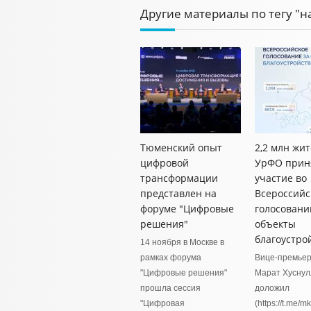
Другие материалы по тегу "н
Тюменский опыт
2,2 млн жи
цифровой
УрФО прин
трансформации
участие во
представлен на
Всероссийс
форуме "Цифровые
голосовани
решения"
объекты
благоустро
14 ноября в Москве в
рамках форума
Вице-премьер
"Цифровые решения"
Марат Хуснул
прошла сессия
доложил
"Цифровая
(https://t.me/m