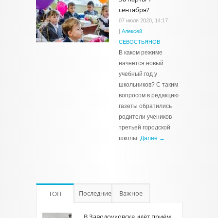
сентября?
07 июля 2020, 14:17
|
Алексей
СЕВОСТЬЯНОВ
В каком режиме
начнётся новый
учебный год у
школьников? С таким
вопросом в редакцию
газеты обратились
родители учеников
третьей городской
школы.
Далее →
Последние
Важное
ТОП
В Заводоуковске идёт приём