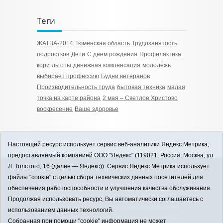
Теги
ЖАТВА-2014
Тюменская область
Трудозанятость
подростков
Дети
С днём рождения
Профилактика
кори
льготы
денежная компенсация
молодёжь
выбирает профессию
Будни ветеранов
Производительность труда
бытовая техника
малая
точка на карте района
2 мая – Светлое Христово
воскресение
Ваше здоровье
Настоящий ресурс использует сервис веб-аналитики Яндекс.Метрика,
предоставляемый компанией ООО "Яндекс" (119021, Россия, Москва, ул.
Л. Толстого, 16 (далее — Яндекс)). Сервис Яндекс.Метрика использует
12+
файлы "cookie" с целью сбора технических данных посетителей для
ЗАВОДОУКОВСК online / Новости
обеспечения работоспособности и улучшения качества обслуживания.
Заводоуковского муниципального округа, 2026
Продолжая использовать ресурс, Вы автоматически соглашаетесь с
Учредитель: АНО "Информационно-издательский
использованием данных технологий.
центр "Заводоуковские вести". Главный редактор:
Собранная при помощи "cookie" информация не может