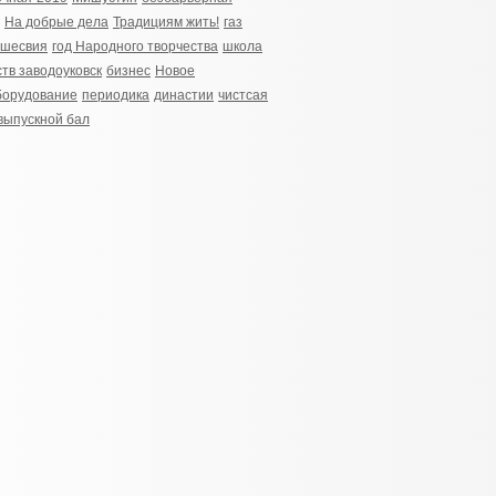
На добрые дела
Традициям жить!
газ
сшесвия
год Народного творчества
школа
ств заводоуковск
бизнес
Новое
борудование
периодика
династии
чистсая
выпускной бал