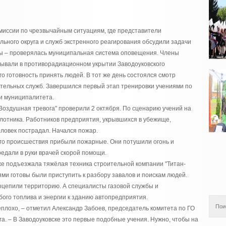
миссии по чрезвычайным ситуациям, где представители
ьного округа и служб экстренного реагирования обсудили задачи
ы – проверялась муниципальная система оповещения. Члены
ывали в противорадиационном укрытии Заводоуковского
о готовность принять людей. В тот же день состоялся смотр
ательных служб. Завершился первый этап тренировки учениями по
и муниципалитета.
"Воздушная тревога" проверили 2 октября. По сценарию учений на
лотника. Работников предприятия, укрывшихся в убежище,
ловек пострадал. Начался пожар.
ого происшествия прибыли пожарные. Они потушили огонь и
едали в руки врачей скорой помощи.
же подъезжала тяжёлая техника строительной компании "Титан-
ями готовы были приступить к разбору завалов и поискам людей.
оцепили территорию. А специалисты газовой службы и
ого топлива и энергии к зданию автопредприятия.
еплохо, – отметил Александр Забоев, председатель комитета по ГО
а. – В Заводоуковске это первые подобные учения. Нужно, чтобы на