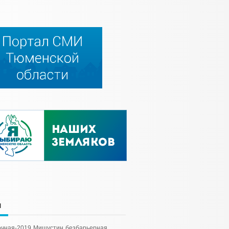
и
чная-2019
Мишустин
безбарьерная