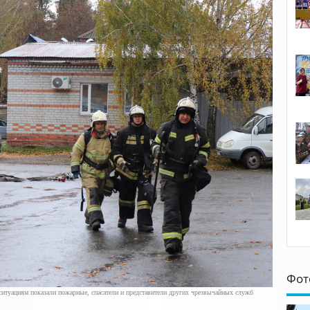
Фот
итуациям показали пожарные, спасатели и представители других чрезвычайных служб