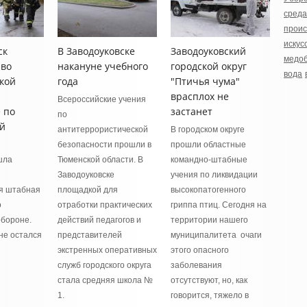
среда
прои
искус
ск
В Заводоуковске
Заводоуковский
медо
 во
накануне учебного
городской округ
вода
кой
года
"Птичья чума"
врасплох не
Всероссийские учения
 по
застанет
по
й
антитеррористической
В городском округе
безопасности прошли в
прошли областные
шла
Тюменской области. В
командно-штабные
Заводоуковске
учения по ликвидации
я штабная
площадкой для
высокопатогенного
о
отработки практических
гриппа птиц. Сегодня на
обороне.
действий педагогов и
территории нашего
не остался
представителей
муниципалитета очаги
экстренных оперативных
этого опасного
служб городского округа
заболевания
стала средняя школа №
отсутствуют, но, как
1.
говорится, тяжело в