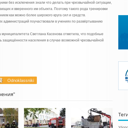
дники без исключения знали что делать при чрезвычайной ситуации,
ающих и вверенного им объекта. Поэтому такого рода тренировки
ием как можно более широкого круга сил и средств.
ских администраций поучаствовали в учениях по развёртыванию
ва муниципалитета Светлана Касенова отметила, что подобные
нь защищённости населения в случае возможной чрезвычайной
Odnoklassniki
чения"
Тег
Уборо