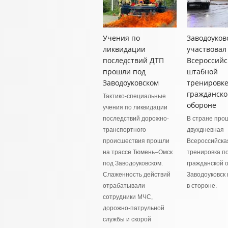
Учения по
Заводоуков
ликвидации
участвовал
последствий ДТП
Всероссийс
прошли под
штабной
Заводоуковском
тренировке
гражданско
Тактико-специальные
обороне
учения по ликвидации
последствий дорожно-
В стране про
транспортного
двухдневная
происшествия прошли
Всероссийска
на трассе Тюмень–Омск
тренировка п
под Заводоуковском.
гражданской 
Слаженность действий
Заводоуковск 
отрабатывали
в стороне.
сотрудники МЧС,
дорожно-патрульной
службы и скорой