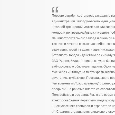
Первого октября состоялось заседание ко
администрации Заводоуковского муниципал
штабной тренировки. Затем завыли сирен
комиссии по чрезвычайным ситуациям поб
машиностроительного завода и оценили ег
техники и личного состава аварийно-спас
эвакуации людей из здания администраци
Готовность города к действию по сигналу 
ЗАО "Автомобилист" пришёлся удар беспи
заблокировало обломками здания. Один че
Уже через 20 минут на место чрезвычайн
спустились в убежище. Пострадавшего пер
Тем временем к "разрушенному" зданию у
профиль". Её рабочие вместе со спасател
Полицейские и росгвардейцы в это время 
электроснабжения перекрыли подачу голуб
– Все участники тренировки отработали н
и ЧС администрации муниципального округ