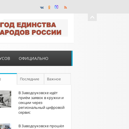
УСОВ
ОФИЦИАЛЬНО
Последние
Важное
П
В Заводоуковске идёт
приём заявок в кружки и
секции через
региональный цифровой
сервис
В Заводоуковске прошёл