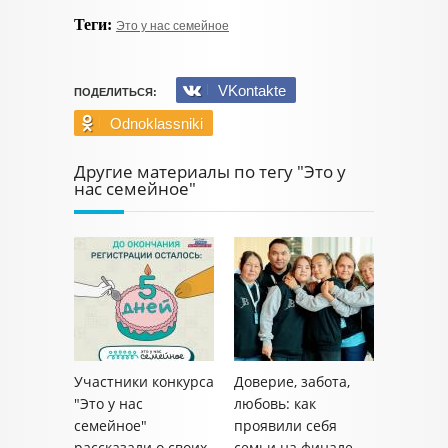
Теги:
Это у нас семейное
VKontakte
ПОДЕЛИТЬСЯ:
Odnoklassniki
Другие материалы по тегу "Это у
нас семейное"
Участники конкурса
Доверие, забота,
"Это у нас
любовь: как
семейное"
проявили себя
рассказали о своих
семьи на финале