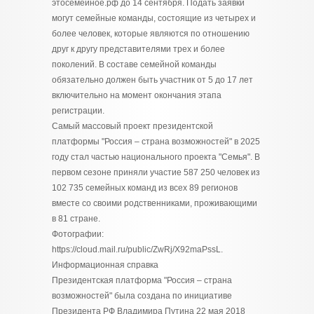
этосемейное.рф до 14 сентября. Подать заявки
могут семейные команды, состоящие из четырех и
более человек, которые являются по отношению
друг к другу представителями трех и более
поколений. В составе семейной команды
обязательно должен быть участник от 5 до 17 лет
включительно на момент окончания этапа
регистрации.
Самый массовый проект президентской
платформы "Россия – страна возможностей" в 2025
году стал частью национального проекта "Семья". В
первом сезоне приняли участие 587 250 человек из
102 735 семейных команд из всех 89 регионов
вместе со своими родственниками, проживающими
в 81 стране.
Фотографии:
https://cloud.mail.ru/public/ZwRj/X92maPssL.
Информационная справка
Президентская платформа "Россия – страна
возможностей" была создана по инициативе
Президента РФ Владимира Путина 22 мая 2018