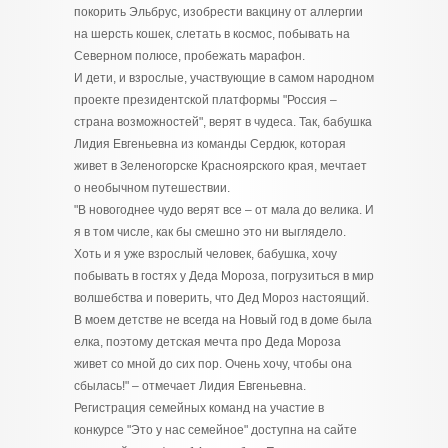
покорить Эльбрус, изобрести вакцину от аллергии
на шерсть кошек, слетать в космос, побывать на
Северном полюсе, пробежать марафон.
И дети, и взрослые, участвующие в самом народном
проекте президентской платформы "Россия –
страна возможностей", верят в чудеса. Так, бабушка
Лидия Евгеньевна из команды Сердюк, которая
живет в Зеленогорске Красноярского края, мечтает
о необычном путешествии.
"В новогоднее чудо верят все – от мала до велика. И
я в том числе, как бы смешно это ни выглядело.
Хоть и я уже взрослый человек, бабушка, хочу
побывать в гостях у Деда Мороза, погрузиться в мир
волшебства и поверить, что Дед Мороз настоящий.
В моем детстве не всегда на Новый год в доме была
елка, поэтому детская мечта про Деда Мороза
живет со мной до сих пор. Очень хочу, чтобы она
сбылась!" – отмечает Лидия Евгеньевна.
Регистрация семейных команд на участие в
конкурсе "Это у нас семейное" доступна на сайте