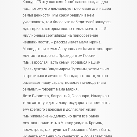
Конкурс "Это у нас семейное" словно создан для
нас, потому что декларирует ключевые для нашей
семьи ценности. Мы сразу решили в нем
участвовать, тем более что победителей конкурса
ждет приз, о котором можно только мечтать, – 5-
миллионный сертификат на приобретение
недвижимости", – рассказывает мама Ирина.
Многодетная семья Лапуновых из Камчатского края
мечтает о встрече с Президентом России.
"Мы, взрослая часть семьи, гордимся нашим
Президентом Владимиром Путиным, хотим с ним
встретиться и лично поблагодарить за то, что он
развивает нашу страну, помогает многодетным
семьям", – говорит мама Мария.
Дети Виолетта, Лаврентий, Элеонора, Илларион
тоже хотят увидеть главу государства и пожелать
ему крепкого здоровья и долгих лет жизни.
"Мы живем очень далеко, но дети все равно
мечтают прилететь в Москву, увидеть Кремль,
посмотреть, как трудится Президент. Может быть,
их мечта когда-нибудь сбудется", – добавляет папа