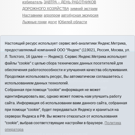
избиратель
ЗАВТРА – ДЕНЬ РАБОТНИКОВ
ДОРОЖНОГО ХОЗЯЙСТВА
зимний экстрим
Наставники
агропром
автобусная экскурсия
Лыжные гонки
досуг
Юбилей области
Настоящий ресурс использует сервис веб-аналитики Яндекс.Метрика,
предоставляемый компанией ООО "Яндекс" (119021, Россия, Москва, ул.
Л. Толстого, 16 (далее — Яндекс)). Сервис Яндекс.Метрика использует
12+
файлы "cookie" с целью сбора технических данных посетителей для
ЗАВОДОУКОВСК online / Новости
обеспечения работоспособности и улучшения качества обслуживания.
Заводоуковского муниципального округа, 2026
Продолжая использовать ресурс, Вы автоматически соглашаетесь с
Учредитель: АНО "Информационно-издательский
использованием данных технологий.
центр "Заводоуковские вести". Главный редактор:
Собранная при помощи "cookie" информация не может
Фантиков А.А.
идентифицировать вас, однако может помочь нам улучшить работу
E-mail:
zavest@obl72.ru
Тел.: 8 (34542) 2-10-33
сайта. Информация об использовании вами данного сайта, собранная
Политика оператора
при помощи "cookie", будет передаваться Яндексу и храниться на
Регистрационный номер Эл № ФС 77-66397 от
серверах Яндекса в РФ. Вы можете отказаться от использования
14.07.2016г. выдан Федеральной службой по
"cookie", выбрав соответствующие настройки в браузере.
Политика
надзору в сфере связи, информационных
оператора
технологий и массовых коммуникаций