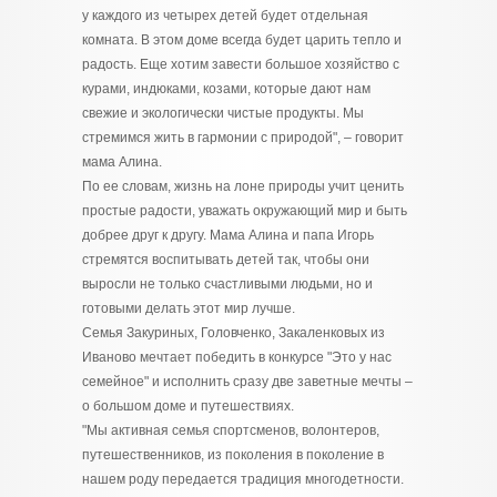
у каждого из четырех детей будет отдельная
комната. В этом доме всегда будет царить тепло и
радость. Еще хотим завести большое хозяйство с
курами, индюками, козами, которые дают нам
свежие и экологически чистые продукты. Мы
стремимся жить в гармонии с природой", – говорит
мама Алина.
По ее словам, жизнь на лоне природы учит ценить
простые радости, уважать окружающий мир и быть
добрее друг к другу. Мама Алина и папа Игорь
стремятся воспитывать детей так, чтобы они
выросли не только счастливыми людьми, но и
готовыми делать этот мир лучше.
Семья Закуриных, Головченко, Закаленковых из
Иваново мечтает победить в конкурсе "Это у нас
семейное" и исполнить сразу две заветные мечты –
о большом доме и путешествиях.
"Мы активная семья спортсменов, волонтеров,
путешественников, из поколения в поколение в
нашем роду передается традиция многодетности.