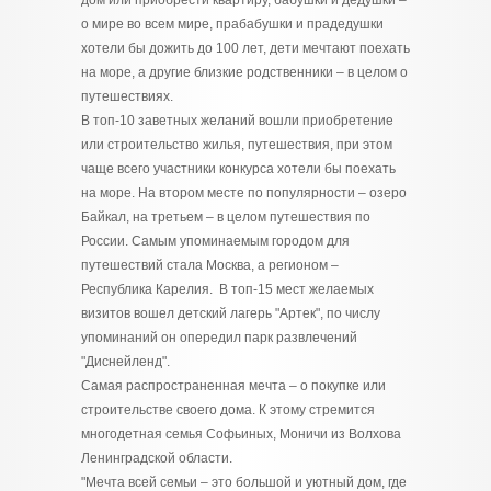
дом или приобрести квартиру, бабушки и дедушки –
о мире во всем мире, прабабушки и прадедушки
хотели бы дожить до 100 лет, дети мечтают поехать
на море, а другие близкие родственники – в целом о
путешествиях.
В топ-10 заветных желаний вошли приобретение
или строительство жилья, путешествия, при этом
чаще всего участники конкурса хотели бы поехать
на море. На втором месте по популярности – озеро
Байкал, на третьем – в целом путешествия по
России. Самым упоминаемым городом для
путешествий стала Москва, а регионом –
Республика Карелия. В топ-15 мест желаемых
визитов вошел детский лагерь "Артек", по числу
упоминаний он опередил парк развлечений
"Диснейленд".
Самая распространенная мечта – о покупке или
строительстве своего дома. К этому стремится
многодетная семья Софьиных, Моничи из Волхова
Ленинградской области.
"Мечта всей семьи – это большой и уютный дом, где