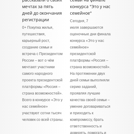
мечтах за пять
конкурса "Это у нас
дней до окончания
семейное"
регистрации
Сегодня, 7
0+ Покупка жилья,
июля завершаются
путешествия,
оценочные дни финала
карьерный рост,
конкурса «Это у нас
создание семьи и
семейное»
встреча с Президентом
президентской
России – вот о чём
платформы «Россия –
мечтают участники
страна возможностей».
самого народного
На протяжении двух
проекта президентской
дней семьи выполняли
платформы «Россия –
серию заданий,
страна возможностей».
проявляя лучшие
Всего в конкурсе «Это у
качества своей семьи –
нас семейное»
умение договариваться
участвуют сотни тысяч
и приходить к
человек со всей страны.
компромиссу, брать
ответственность и
доверять, помогать и