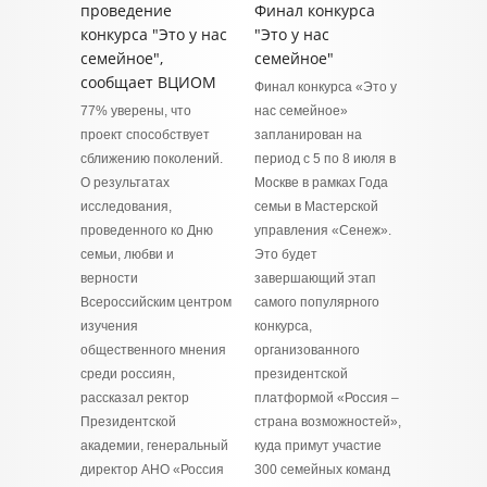
проведение
Финал конкурса
конкурса "Это у нас
"Это у нас
семейное",
семейное"
сообщает ВЦИОМ
Финал конкурса «Это у
77% уверены, что
нас семейное»
проект способствует
запланирован на
сближению поколений.
период с 5 по 8 июля в
О результатах
Москве в рамках Года
исследования,
семьи в Мастерской
проведенного ко Дню
управления «Сенеж».
семьи, любви и
Это будет
верности
завершающий этап
Всероссийским центром
самого популярного
изучения
конкурса,
общественного мнения
организованного
среди россиян,
президентской
рассказал ректор
платформой «Россия –
Президентской
страна возможностей»,
академии, генеральный
куда примут участие
директор АНО «Россия
300 семейных команд