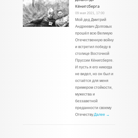
Кёнигсберга
09 мая 2021, 17:00
Мой дед Дмитрий
Андреевич Долговых
прошёл всю Великую
Отечественную войну
и встретил победу в
столице Восточной
Пруссии Кёнигсберге.
И пусть я его никогда
не видел, но он был и
остаётся для меня
примером стойкости,
мужества и
беззаветной
преданности своему
Отечеству.
Далее →