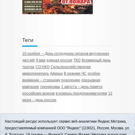
Теги
10 ноября – День сотрудника органов внутренних
дел рф
9 мая
единая россия
ТКО
Всемирный день
театра
СО НКО
Сельскохозяйственная
микроперепись
Афиша
В режиме ЧС
особое
внимание – старшему поколению
призывная
кампания
тренировка
1 августа – день памяти
российских воинов
в помощь предпринимателям
12
июня – день россии
Настоящий ресурс использует сервис веб-аналитики Яндекс.Метрика,
предоставляемый компанией ООО "Яндекс" (119021, Россия, Москва, ул.
Л. Толстого, 16 (далее — Яндекс)). Сервис Яндекс.Метрика использует