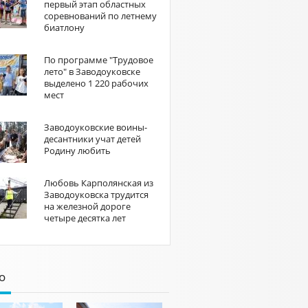
первый этап областных
соревнований по летнему
биатлону
По программе "Трудовое
лето" в Заводоуковске
выделено 1 220 рабочих
мест
Заводоуковские воины-
десантники учат детей
Родину любить
Любовь Карполянская из
Заводоуковска трудится
на железной дороге
четыре десятка лет
о