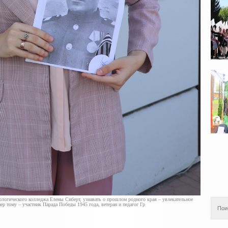
нологического колледжа Елены Сиберт, узнавать о прошлом родного края – увлекательное
ер тому – участник Парада Победы 1945 года, ветеран и педагог Гр