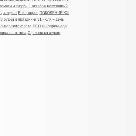
памяти и скорби
1 октября
навязчивый
с
вакцина
Блиц-опрос
ПОКОЛЕНИЕ XXI
В будни и праздники
31 июля – день
о-морского флота
РСО
кинопремьера
кормозаготовка
Сделано со вкусом