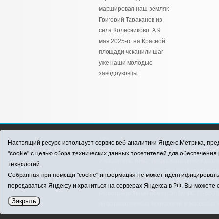
маршировал наш земляк
Григорий Тараканов из
села Колесниково. А 9
мая 2025-го на Красной
площади чеканили шаг
уже наши молодые
заводоуковцы.
12+
Настоящий ресурс использует сервис веб-аналитики Яндекс.Метрика, пред
ЗАВОДОУКОВСК online / Новости Заводоу
"cookie" с целью сбора технических данных посетителей для обеспечени
Учредитель: АНО "Информационно-издатель
технологий.
E-mail:
zavest@obl72.ru
Тел.: 8 (34542) 2-1
Собранная при помощи "cookie" информация не может идентифицировать в
Политика оператора
передаваться Яндексу и храниться на серверах Яндекса в РФ. Вы можете о
Регистрационный номер Эл № ФС 77-66397 
Закрыть
информационных технологий и массовых 