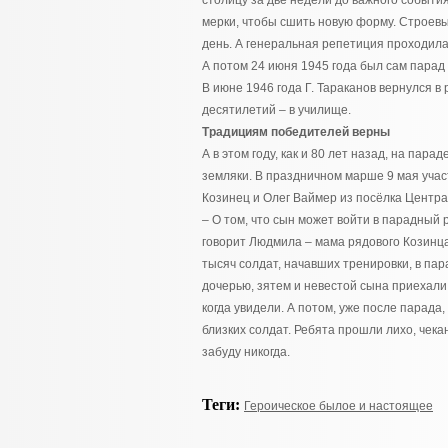
столицу за две недели до важного события.
мерки, чтобы сшить новую форму. Строевы
день. А генеральная репетиция проходил
А потом 24 июня 1945 года был сам парад
В июне 1946 года Г. Тараканов вернулся в
десятилетий – в училище.
Традициям победителей верны
А в этом году, как и 80 лет назад, на па
земляки. В праздничном марше 9 мая уча
Козинец и Олег Ваймер из посёлка Центра
– О том, что сын может войти в парадный р
говорит Людмила – мама рядового Козинца.
тысяч солдат, начавших тренировки, в па
дочерью, зятем и невестой сына приехали 
когда увидели. А потом, уже после парад
близких солдат. Ребята прошли лихо, чека
забуду никогда.
Теги:
Героическое былое и настоящее