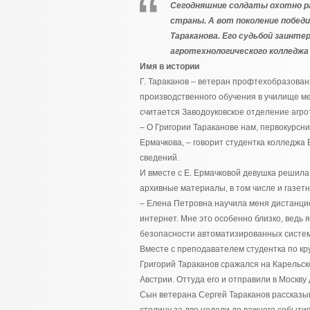
Сегодняшние солдаты охотно ра
страны. А вот поколение победи
Тараканова. Его судьбой заинт
агротехнологического колледжа
Имя в истории
Г. Тараканов – ветеран профтехобразован
производственного обучения в училище ме
считается Заводоуковское отделение агро
– О Григории Тараканове нам, первокурсн
Ермачкова, – говорит студентка колледжа 
сведений.
И вместе с Е. Ермачковой девушка решила
архивные материалы, в том числе и газет
– Елена Петровна научила меня дистанци
интернет. Мне это особенно близко, ведь
безопасности автоматизированных систем
Вместе с преподавателем студентка по кр
Григорий Тараканов сражался на Карельск
Австрии. Оттуда его и отправили в Москву
Сын ветерана Сергей Тараканов рассказыв