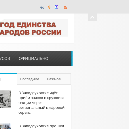
УСОВ
ОФИЦИАЛЬНО
Последние
Важное
П
В Заводоуковске идёт
приём заявок в кружки и
секции через
региональный цифровой
сервис
В Заводоуковске прошёл