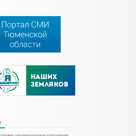
и
ддержка
предварительное голосование