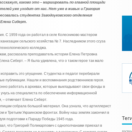
сскажут, каково это – маршировать по главной площади
телей уже уходит от нас. Нет уже в живых и Григория
ересовалась студентка Заводоуковского отделения
 Елена Сиберт.
ия. С 1959 года он работал в селе Колесниково мастером
ханизации сельского хозяйства № 7. Наследником этого ссуза
технологического колледжа.
икам, рассказала преподаватель истории Елена Петровна
Елена Сиберт. – Я была удивлена, что о таком герое так мало
 исправить это упущение. Студентка и педагог перебирали
ные публикации. Нашли и воспоминания родственников героя.
онно работать в архивах, которые выкладывают свои фонды в
 я учусь на специалиста по обеспечению информационной
, – отмечает Елена Сиберт.
упицам собрала большой материал. Она узнала, что артиллерист
ом и Третьем Украинском фронтах. Войну наш земляк закончил в
Тег
 для подготовки к Параду Победы 1945 года.
ал, что Григорий Поликарпович с однополчанами приехал в
госпо