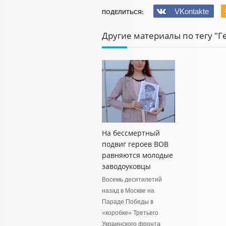
VKontakte
ПОДЕЛИТЬСЯ:
Другие материалы по тегу "Г
На бессмертный
подвиг героев ВОВ
равняются молодые
заводоуковцы
Восемь десятилетий
назад в Москве на
Параде Победы в
«коробке» Третьего
Украинского фронта