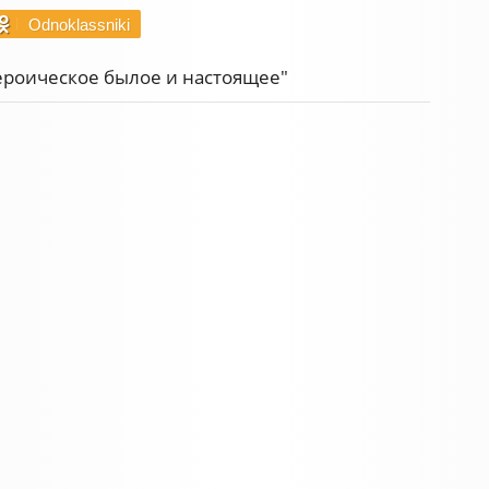
Odnoklassniki
ероическое былое и настоящее"