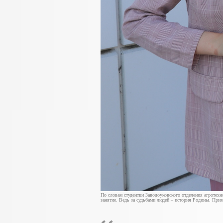
По словам студентки Заводоуковского отделения агротех
занятие. Ведь за судьбами людей – история Родины. Прим