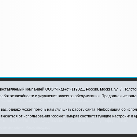
оставляемый компанией ООО "Яндекс" (119021, Россия, Москва, ул. Л. Толсто
ковского муниципального округа, 2026
я работоспособности и улучшения качества обслуживания. Продолжая использ
ский центр "Заводоуковские вести". Главный редактор: Фантиков А.А.
0-33
ас, однако может помочь нам улучшить работу сайта. Информация об использ
тказаться от использования "cookie", выбрав соответствующие настройки в 
от 14.07.2016г. выдан Федеральной службой по надзору в сфере связи,
коммуникаций (Роскомнадзор)