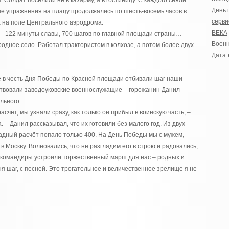
 Солдат поселили не в казарму, а в гостиницу. С каждого сняли
День 
е упражнения на плацу продолжались по шесть-восемь часов в
серви
а на поле Центрального аэродрома.
ВЕКА
 – 122 минуты славы, 700 шагов по главной площади страны…
Военн
 родное село. Работал трактористом в колхозе, а потом более двух
Дата
раде в честь Дня Победы по Красной площади отбивали шаг наши
ствовали заводоуковские военнослужащие – горожанин Данил
льного.
асчёт, мы узнали сразу, как только он прибыл в воинскую часть, –
 – Данил рассказывал, что их готовили без малого год. Из двух
радный расчёт попало только 400. На День Победы мы с мужем,
в Москву. Волновались, что не разглядим его в строю и радовались,
а, командиры устроили торжественный марш для нас – родных и
ня шаг, с песней. Это трогательное и величественное зрелище я не