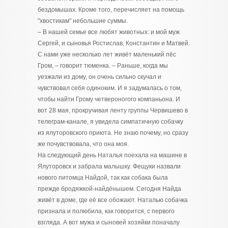
бездомышах. Кроме того, перечисляет на помощь
"хвостикам" небольшие суммы.
– В нашей семье все любят животных: и мой муж
Сергей, и сыновья Ростислав, Константин и Матвей.
С нами уже несколько лет живёт маленький пёс
Гром, – говорит тюменка. – Раньше, когда мы
уезжали из дому, он очень сильно скучал и
чувствовал себя одиноким. И я задумалась о том,
чтобы найти Грому четвероногого компаньона. И
вот 28 мая, прокручивая ленту группы Червишево в
телеграм-канале, я увидела симпатичную собачку
из ялуторовского приюта. Не знаю почему, но сразу
же почувствовала, что она моя.
На следующий день Наталья поехала на машине в
Ялуторовск и забрала малышку. Фещуки назвали
нового питомца Найдой, так как собака была
прежде бродяжкой-найдёнышем. Сегодня Найда
живёт в доме, где её все обожают. Наталью собачка
признала и полюбила, как говорится, с первого
взгляда. А вот мужа и сыновей хозяйки поначалу