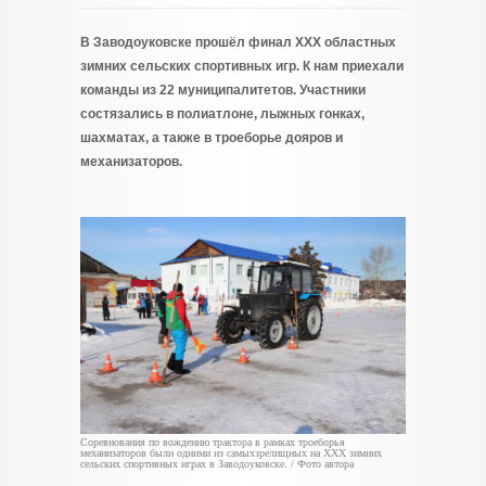
В Заводоуковске прошёл финал ХХХ областных
зимних сельских спортивных игр. К нам приехали
команды из 22 муниципалитетов. Участники
состязались в полиатлоне, лыжных гонках,
шахматах, а также в троеборье дояров и
механизаторов.
Соревнования по вождению трактора в рамках троеборья
механизаторов были одними из самыхзрелищных на ХХХ зимних
сельских спортивных играх в Заводоуковске. / Фото автора