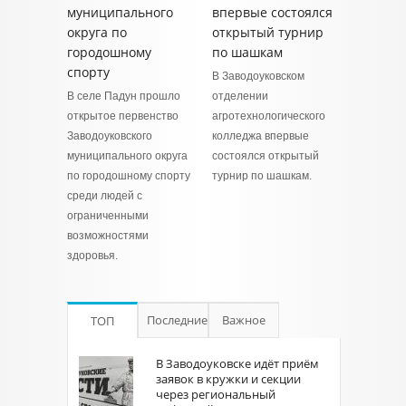
муниципального
впервые состоялся
округа по
открытый турнир
городошному
по шашкам
спорту
В Заводоуковском
В селе Падун прошло
отделении
открытое первенство
агротехнологического
Заводоуковского
колледжа впервые
муниципального округа
состоялся открытый
по городошному спорту
турнир по шашкам.
среди людей с
ограниченными
возможностями
здоровья.
Последние
Важное
ТОП
В Заводоуковске идёт приём
заявок в кружки и секции
через региональный