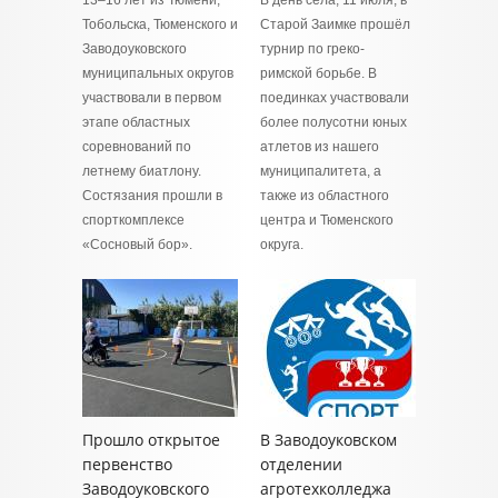
Тобольска, Тюменского и
Старой Заимке прошёл
Заводоуковского
турнир по греко-
муниципальных округов
римской борьбе. В
участвовали в первом
поединках участвовали
этапе областных
более полусотни юных
соревнований по
атлетов из нашего
летнему биатлону.
муниципалитета, а
Состязания прошли в
также из областного
спорткомплексе
центра и Тюменского
«Сосновый бор».
округа.
Прошло открытое
В Заводоуковском
первенство
отделении
Заводоуковского
агротехколледжа