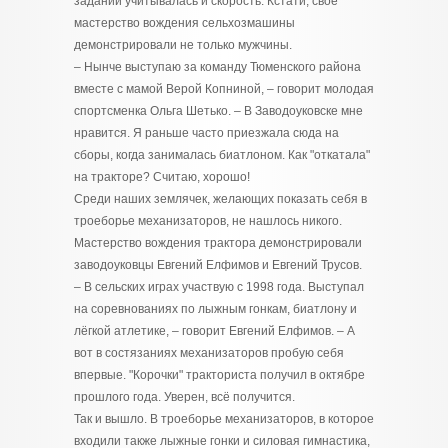
заданий учитывалась и скорость. Кстати, своё
мастерство вождения сельхозмашины
демонстрировали не только мужчины.
– Нынче выступаю за команду Тюменского района
вместе с мамой Верой Копниной, – говорит молодая
спортсменка Ольга Шетько. – В Заводоуковске мне
нравится. Я раньше часто приезжала сюда на
сборы, когда занималась биатлоном. Как "откатала"
на тракторе? Считаю, хорошо!
Среди наших землячек, желающих показать себя в
троеборье механизаторов, не нашлось никого.
Мастерство вождения трактора демонстрировали
заводоуковцы Евгений Елфимов и Евгений Трусов.
– В сельских играх участвую с 1998 года. Выступал
на соревнованиях по лыжным гонкам, биатлону и
лёгкой атлетике, – говорит Евгений Елфимов. – А
вот в состязаниях механизаторов пробую себя
впервые. "Корочки" тракториста получил в октябре
прошлого года. Уверен, всё получится.
Так и вышло. В троеборье механизаторов, в которое
входили также лыжные гонки и силовая гимнастика,