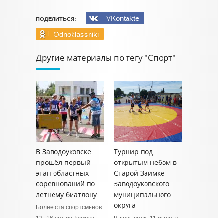
VKontakte
ПОДЕЛИТЬСЯ:
Odnoklassniki
Другие материалы по тегу "Спорт"
В Заводоуковске
Турнир под
прошёл первый
открытым небом в
этап областных
Старой Заимке
соревнований по
Заводоуковского
летнему биатлону
муниципального
округа
Более ста спортсменов
13–16 лет из Тюмени,
В день села, 11 июля, в