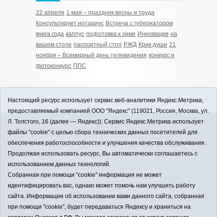
22 апреля
1 мая – праздник весны и труда
Консультирует нотариус
Встреча с губернатором
книга года
каппус
подготовка к зиме
Инновации
на
вашем столе
паспортный стол
РЖД
Крик души
21
ноября – Всемирный день телевидения
конкурс и
фотоконкурс
ППС
Настоящий ресурс использует сервис веб-аналитики Яндекс.Метрика,
предоставляемый компанией ООО "Яндекс" (119021, Россия, Москва, ул.
Л. Толстого, 16 (далее — Яндекс)). Сервис Яндекс.Метрика использует
12+
файлы "cookie" с целью сбора технических данных посетителей для
ЗАВОДОУКОВСК online / Новости
обеспечения работоспособности и улучшения качества обслуживания.
Заводоуковского муниципального округа, 2026
Продолжая использовать ресурс, Вы автоматически соглашаетесь с
Учредитель: АНО "Информационно-издательский
использованием данных технологий.
центр "Заводоуковские вести". Главный редактор:
Собранная при помощи "cookie" информация не может
Фантиков А.А.
идентифицировать вас, однако может помочь нам улучшить работу
E-mail:
zavest@obl72.ru
Тел.: 8 (34542) 2-10-33
сайта. Информация об использовании вами данного сайта, собранная
Политика оператора
при помощи "cookie", будет передаваться Яндексу и храниться на
Регистрационный номер Эл № ФС 77-66397 от