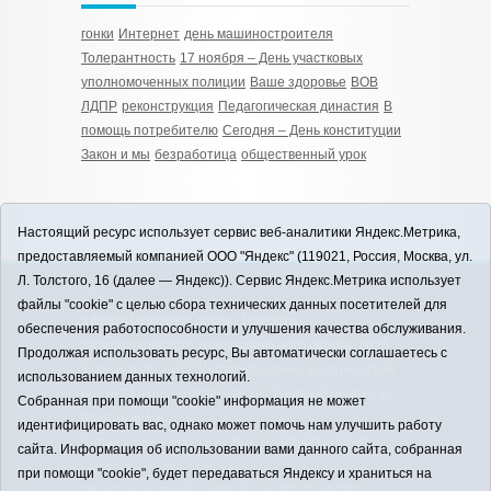
гонки
Интернет
день машиностроителя
Толерантность
17 ноября – День участковых
уполномоченных полиции
Ваше здоровье
ВОВ
ЛДПР
реконструкция
Педагогическая династия
В
помощь потребителю
Сегодня – День конституции
Закон и мы
безработица
общественный урок
Настоящий ресурс использует сервис веб-аналитики Яндекс.Метрика,
предоставляемый компанией ООО "Яндекс" (119021, Россия, Москва, ул.
Л. Толстого, 16 (далее — Яндекс)). Сервис Яндекс.Метрика использует
12+
файлы "cookie" с целью сбора технических данных посетителей для
ЗАВОДОУКОВСК online / Новости
обеспечения работоспособности и улучшения качества обслуживания.
Заводоуковского муниципального округа, 2026
Продолжая использовать ресурс, Вы автоматически соглашаетесь с
Учредитель: АНО "Информационно-издательский
использованием данных технологий.
центр "Заводоуковские вести". Главный редактор:
Собранная при помощи "cookie" информация не может
Фантиков А.А.
идентифицировать вас, однако может помочь нам улучшить работу
E-mail:
zavest@obl72.ru
Тел.: 8 (34542) 2-10-33
сайта. Информация об использовании вами данного сайта, собранная
Политика оператора
при помощи "cookie", будет передаваться Яндексу и храниться на
Регистрационный номер Эл № ФС 77-66397 от