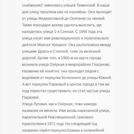
снабжения)" именовать улицей Тюменской. В наши
дни улицу проулком уже не назовёшь. Она проходит
от улицы Федеративной до Осипенко за линией.
Также благодаря архиву удалось выяснить, где
находилась улица 1-я Сенная. С 1966 года эта
улица носит имя революционного и политического
деятеля Моисея Урицкого. Она расположена между
улицами Щорса и Степной, тоже за железной
дорогой. Кроме того, в 1966-м на карте города
возникла улица Озёрная в микрорайоне Глазуново.
Название её понятно: она проходит рядом с
водоёмом от переулка Колхозного до улицы Южной.
А вот переулок Парковый в центре города в том же
году перестал существовать: он стал частью улицы
Парковой.
Улица Луговая, как и Озёрная, тоже никогда
названия не меняла. Имя вновь нарезанной улице,
параллельной Революционной, присвоил
горисполком в 1971 году. На следующий год
название обрёл переулок Ермака в залинейной