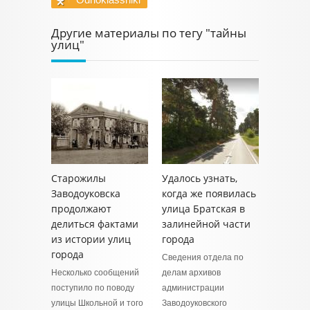
Другие материалы по тегу "тайны
улиц"
Старожилы
Удалось узнать,
Заводоуковска
когда же появилась
продолжают
улица Братская в
делиться фактами
залинейной части
из истории улиц
города
города
Сведения отдела по
Несколько сообщений
делам архивов
поступило по поводу
администрации
улицы Школьной и того
Заводоуковского