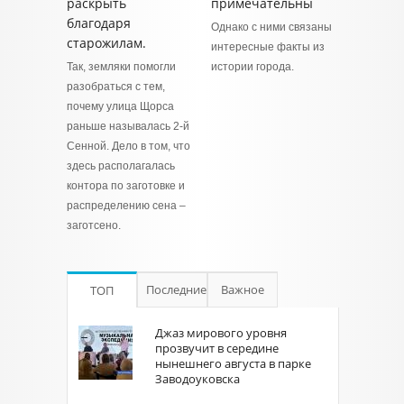
раскрыть
примечательны
благодаря
Однако c ними связаны
старожилам.
интересные факты из
Так, земляки помогли
истории города.
разобраться с тем,
почему улица Щорса
раньше называлась 2-й
Сенной. Дело в том, что
здесь располагалась
контора по заготовке и
распределению сена –
заготсено.
Последние
Важное
ТОП
Джаз мирового уровня
прозвучит в середине
нынешнего августа в парке
Заводоуковска