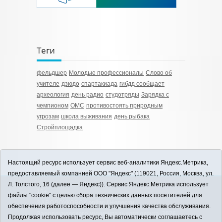
Теги
фельдшер
Молодые профессионалы
Слово об
учителе
дзюдо
спартакиада
гибдд сообщает
археология
день радио
студотряды
Зарядка с
чемпионом
ОМС
противостоять природным
угрозам
школа выживания
день рыбака
Стройплощадка
Настоящий ресурс использует сервис веб-аналитики Яндекс.Метрика,
предоставляемый компанией ООО "Яндекс" (119021, Россия, Москва, ул.
Л. Толстого, 16 (далее — Яндекс)). Сервис Яндекс.Метрика использует
12+
файлы "cookie" с целью сбора технических данных посетителей для
ЗАВОДОУКОВСК online / Новости
обеспечения работоспособности и улучшения качества обслуживания.
Заводоуковского муниципального округа, 2026
Продолжая использовать ресурс, Вы автоматически соглашаетесь с