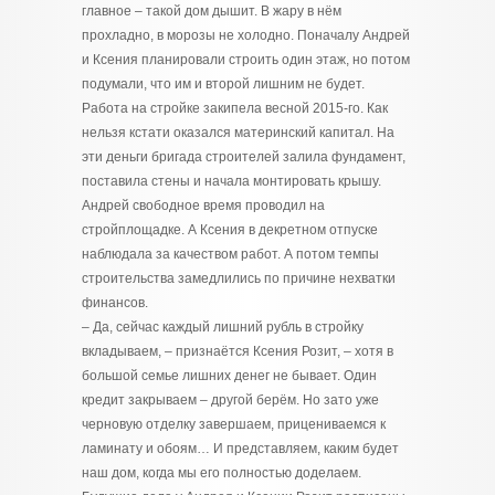
главное – такой дом дышит. В жару в нём
прохладно, в морозы не холодно. Поначалу Андрей
и Ксения планировали строить один этаж, но потом
подумали, что им и второй лишним не будет.
Работа на стройке закипела весной 2015-го. Как
нельзя кстати оказался материнский капитал. На
эти деньги бригада строителей залила фундамент,
поставила стены и начала монтировать крышу.
Андрей свободное время проводил на
стройплощадке. А Ксения в декретном отпуске
наблюдала за качеством работ. А потом темпы
строительства замедлились по причине нехватки
финансов.
– Да, сейчас каждый лишний рубль в стройку
вкладываем, – признаётся Ксения Розит, – хотя в
большой семье лишних денег не бывает. Один
кредит закрываем – другой берём. Но зато уже
черновую отделку завершаем, прицениваемся к
ламинату и обоям… И представляем, каким будет
наш дом, когда мы его полностью доделаем.