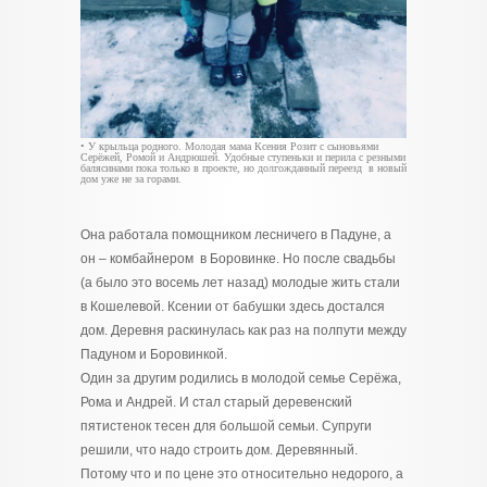
• У крыльца родного. Молодая мама Ксения Розит с сыновьями
Серёжей, Ромой и Андрюшей. Удобные ступеньки и перила с резными
балясинами пока только в проекте, но долгожданный переезд в новый
дом уже не за горами.
Она работала помощником лесничего в Падуне, а
он – комбайнером в Боровинке. Но после свадьбы
(а было это восемь лет назад) молодые жить стали
в Кошелевой. Ксении от бабушки здесь достался
дом. Деревня раскинулась как раз на полпути между
Падуном и Боровинкой.
Один за другим родились в молодой семье Серёжа,
Рома и Андрей. И стал старый деревенский
пятистенок тесен для большой семьи. Супруги
решили, что надо строить дом. Деревянный.
Потому что и по цене это относительно недорого, а