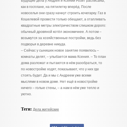
Будущие дела у Андрея и Ксении Розит расписаны,
как в госплане, на пятилетку вперёд. После
новоселья они сразу начнут строить кочегарку. Газ в
Кошелевой провести только обещают, а отапливать
квадратные метры электричеством слишком дорого:
обычный дровяной котёл экономичнее. А потом –
возьмутся за хозяйственные постройки, ведь без
подворья в деревне никуда.
– Сейчас у сынишек новое занятие появилось –
комнаты делят, – улыбается мама Ксения. – То план
дома разложат и пытаются в нём разобраться, то
по новостройке ходят, показывают, что у них где
стоять будет. Да и мы с Андреем уже всеми
мыслями в новом доме. Нет ещё в новостройке
ничего – голые стены, – а нам в нём уже тепло и
уютно.
Теги:
Дела житейские