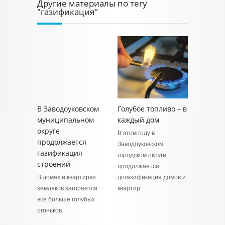
Другие материалы по тегу
"газификация"
В Заводоуковском
Голубое топливо – в
муниципальном
каждый дом
округе
В этом году в
продолжается
Заводоуковском
газификация
городском округе
строений
продолжается
В домах и квартирах
догазификация домов и
земляков загорается
квартир.
всё больше голубых
огоньков.