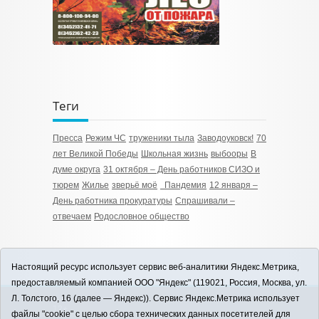
Теги
Пресса
Режим ЧС
труженики тыла
Заводоуковск!
70
лет Великой Победы
Школьная жизнь
выбооры
В
думе округа
31 октября – День работников СИЗО и
тюрем
Жилье
зверьё моё
­­ Пандемия
12 января –
День работника прокуратуры
Спрашивали –
отвечаем
Родословное общество
Настоящий ресурс использует сервис веб-аналитики Яндекс.Метрика,
предоставляемый компанией ООО "Яндекс" (119021, Россия, Москва, ул.
Л. Толстого, 16 (далее — Яндекс)). Сервис Яндекс.Метрика использует
12+
файлы "cookie" с целью сбора технических данных посетителей для