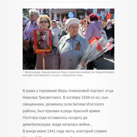
• Жительница Заводоуковска Вера Алексеева выйдет на торжественное
шествие Бессмертного полка с портретом отца.
В руках у горожанки Веры Алексеевой портрет отца
Николая Тресвятского. В октябре 1939-го он, сын
священника, уроженец села Битюки Исетского
района, был призван в ряды Красной армии.
Полтора года оставалось солдату до
демобилизации, когда началась война…
В конце июня 1941 года часть, в которой служил