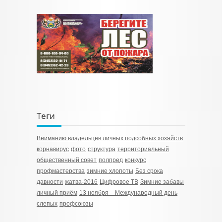
Теги
Вниманию владельцев личных подсобных хозяйств
корнавирус
фото
структура
территориальный
общественный совет
полпред
конкурс
профмастерства
зимние хлопоты
Без срока
давности
жатва-2016
Цифровое ТВ
Зимние забавы
личный приём
13 ноября – Международный день
слепых
профсоюзы