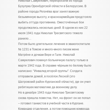
Николай Самуилович, перебросили из города
Бузулука Оренбургской области в Белоруссию. В
районе города Рогачёва враг занял важную
безымянную высоту, и красноармейцам предстояло
выбить оттуда противника. Ожесточённые бои
продолжались несколько дней. В одном из них 22
июля 1941 года Николая Тресвятского тяжело
ранило…
Потом было длительное лечение в эвакогоспитале
№ 1231 в Томске и много-много писем жене
Матрёне и дочкам Вере и Гале. Николай
Самуилович покинул больничную палату только в
марте 1942 года. В справке чёрным по белому было
написано: "Инвалид второй группы". Солдата
отправили домой, в посёлок Лесной (это
Шатровский район Курганской области), где он учил
ребятишек математике да военному делу.
Но в декабре 1943 года Николаю Тресвятскому
снова пришла повестка. Нет, на фронт он не попал
– готовил танкистов в учебной части в Кургане.
Командир отделения, а потом помощник комвзода