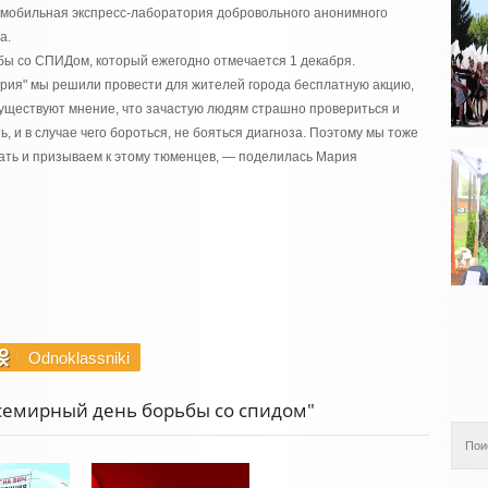
ь мобильная экспресс-лаборатория добровольного анонимного
а.
бы со СПИДом, который ежегодно отмечается 1 декабря.
рия" мы решили провести для жителей города бесплатную акцию,
 Существуют мнение, что зачастую людям страшно провериться и
ь, и в случае чего бороться, не бояться диагноза. Поэтому мы тоже
нать и призываем к этому тюменцев, — поделилась Мария
Odnoklassniki
всемирный день борьбы со спидом"