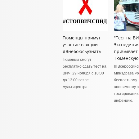
Тюменцы примут
"Тест на ВИ
участие в акции
Экспедиция
#Янебоюсьузнать
прибывает 
Тюменскую 
Тюменцы смогут
бесплатно сдать тест на
III Всероссий
ВИЧ. 29 ноября с 10:00
Минздрава Ро
до 13:00 возле
бесплатному
мультицентра …
анонимному э
тестированию
инфекцию.