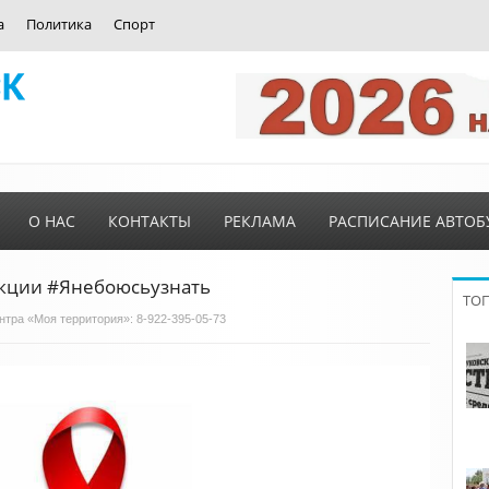
а
Политика
Спорт
О НАС
КОНТАКТЫ
РЕКЛАМА
РАСПИСАНИЕ АВТОБ
акции #Янебоюсьузнать
ТО
нтра «Моя территория»: 8-922-395-05-73