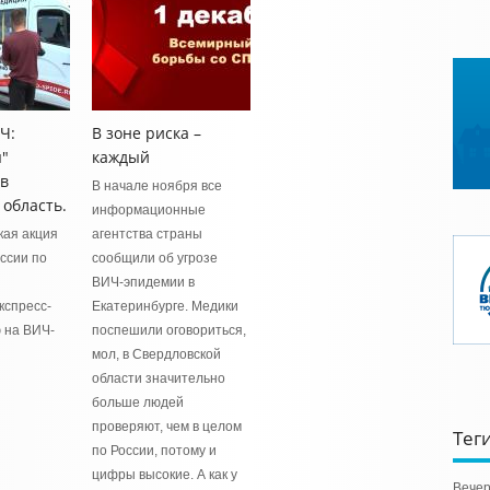
Ч:
В зоне риска –
"
каждый
в
В начале ноября все
область.
информационные
ская акция
агентства страны
ссии по
сообщили об угрозе
ВИЧ-эпидемии в
кспресс-
Екатеринбурге. Медики
 на ВИЧ-
поспешили оговориться,
мол, в Свердловской
области значительно
больше людей
проверяют, чем в целом
Тег
по России, потому и
цифры высокие. А как у
Вечер