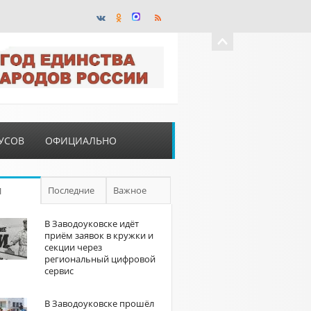
УСОВ
ОФИЦИАЛЬНО
Последние
Важное
П
В Заводоуковске идёт
приём заявок в кружки и
секции через
региональный цифровой
сервис
В Заводоуковске прошёл