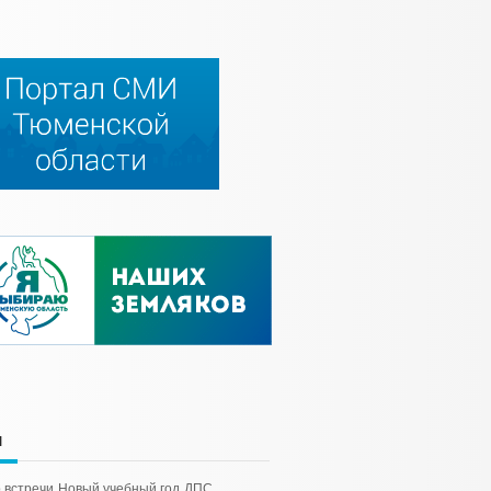
и
 встречи
Новый учебный год
ДПС