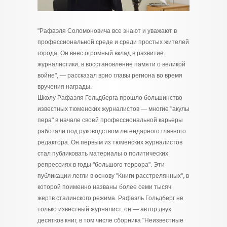
"Рафаэля Соломоновича все знают и уважают в
профессиональной среде и среди простых жителей
города. Он внес огромный вклад в развитие
журналистики, в восстановление памяти о великой
войне", — рассказал врио главы региона во время
вручения награды.
Школу Рафаэля Гольдберга прошло большинство
известных тюменских журналистов — многие "акулы
пера" в начале своей профессиональной карьеры
работали под руководством легендарного главного
редактора. Он первым из тюменских журналистов
стал публиковать материалы о политических
репрессиях в годы "большого террора". Эти
публикации легли в основу "Книги расстрелянных", в
которой поименно названы более семи тысяч
жертв сталинского режима. Рафаэль Гольдберг не
только известный журналист, он — автор двух
десятков книг, в том числе сборника "Неизвестные