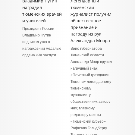
Владимир Путин
Легендарный
наградил
тюменский
тюменских врачей
журналист получил
и учителей
общественное
признание и
Президент России
награду из рук
Владимир Путин
Александра Моора
подписал указ о
награждении медалью
Врио губернатора
ордена «За заслуги …
Тюменской области
Александр Моор вручил
нагрудный знак
«Почетный гражданин
Тюмени» легендарному
тюменскому
журналисту,
общественнику, автору
книг, главному
редактору газеты
«Тюменский курьер»
Рафаэлю Гольдбергу.
Торжественная