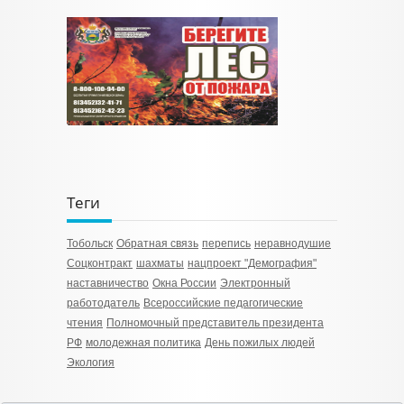
Теги
Тобольск
Обратная связь
перепись
неравнодушие
Соцконтракт
шахматы
нацпроект "Демография"
наставничество
Окна России
Электронный
работодатель
Всероссийские педагогические
чтения
Полномочный представитель президента
РФ
молодежная политика
День пожилых людей
Экология