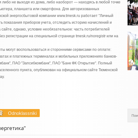
и либо не выходя из дома, либо наоборот — находясь в любой точке
мпьютера, планшета или смартфона. Для авторизованных
ской энергосбытовой компании www.tmesk.ru работает "Личный
ать показания приборов учета, отследить историю начислений и
 сайте, однако, условие необязательное: часть потребителей
з регистрации на специальной странице tmesk.ru/noregistr или на
нты могут воспользоваться и сторонними сервисами по оплате:
атах и платежных терминалах и мобильных приложениях банков-
банк", ПАО "Запсибкомбанк", ПАО "Банк ФК Открытие". Полный
населенного пункта, опубликован на официальном сайте Тюменской
ay.
Odnoklassniki
нергетика"