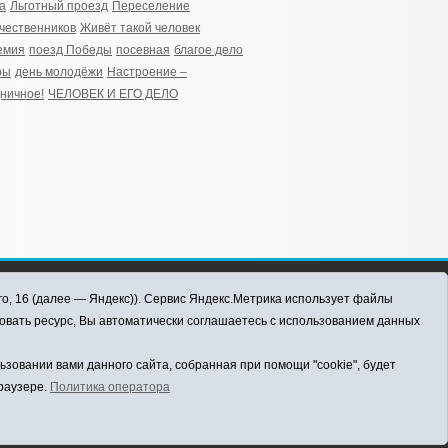
а
Льготный проезд
Переселение
чественников
Живёт такой человек
емия
поезд Победы
посевная
благое дело
ры
день молодёжи
Настроение –
ничное!
ЧЕЛОВЕК И ЕГО ДЕЛО
го, 16 (далее — Яндекс)). Сервис Яндекс.Метрика использует файлы
овать ресурс, Вы автоматически соглашаетесь с использованием данных
овании вами данного сайта, собранная при помощи "cookie", будет
браузере.
Политика оператора