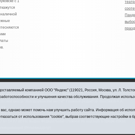
уковске с 1
театр
откажутся
сооте
зналичной
Панд
ежные
выбо
ытесняются
празд
ыми
латы
в.
оставляемый компанией ООО "Яндекс" (119021, Россия, Москва, ул. Л. Толсто
ковского муниципального округа, 2026
я работоспособности и улучшения качества обслуживания. Продолжая использ
ский центр "Заводоуковские вести". Главный редактор: Фантиков А.А.
0-33
ас, однако может помочь нам улучшить работу сайта. Информация об использ
тказаться от использования "cookie", выбрав соответствующие настройки в 
от 14.07.2016г. выдан Федеральной службой по надзору в сфере связи,
коммуникаций (Роскомнадзор)