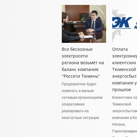
Все бесхозные
Оплата
электросети
электроэне
региона возьмёт на
клиентских
баланс компания
Тюменской
"Россети Тюмень"
энергосбыт
компании у
Предприятие будет
прошлое
помогать и малым
сетевым организациям
Клиентские о
оперативнее
Тюменской
реагировать на
энергосбытов
нештатные ситуации.
компании в К
Нягани,
Горноправдинс