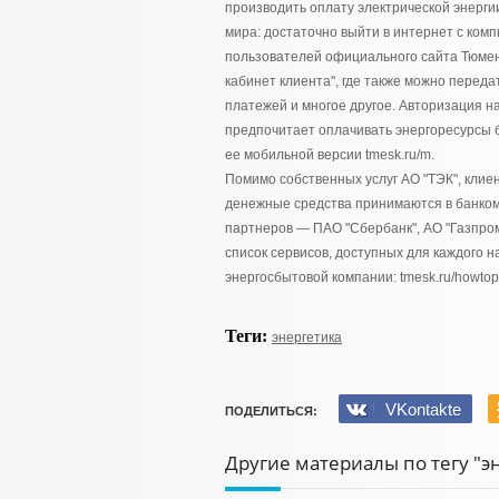
производить оплату электрической энерги
мира: достаточно выйти в интернет с ко
пользователей официального сайта Тюмен
кабинет клиента", где также можно перед
платежей и многое другое. Авторизация на
предпочитает оплачивать энергоресурсы бе
ее мобильной версии tmesk.ru/m.
Помимо собственных услуг АО "ТЭК", клие
денежные средства принимаются в банком
партнеров — ПАО "Сбербанк", АО "Газпром
список сервисов, доступных для каждого 
энергосбытовой компании: tmesk.ru/howtop
Теги:
энергетика
VKontakte
ПОДЕЛИТЬСЯ:
Другие материалы по тегу "э