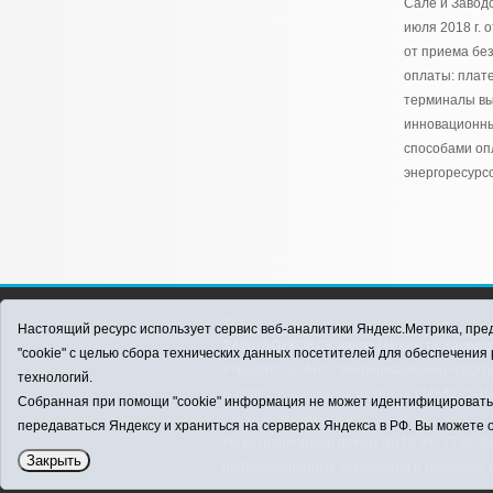
Сале и Заводо
июля 2018 г. 
от приема бе
оплаты: плат
терминалы в
инновационн
способами оп
энергоресурсо
12+
Настоящий ресурс использует сервис веб-аналитики Яндекс.Метрика, пред
ЗАВОДОУКОВСК online / Новости Заводоу
"cookie" с целью сбора технических данных посетителей для обеспечени
Учредитель: АНО "Информационно-издатель
технологий.
E-mail:
zavest@obl72.ru
Тел.: 8 (34542) 2-1
Собранная при помощи "cookie" информация не может идентифицировать в
Политика оператора
передаваться Яндексу и храниться на серверах Яндекса в РФ. Вы можете о
Регистрационный номер Эл № ФС 77-66397 
Закрыть
информационных технологий и массовых 