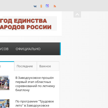
УСОВ
ОФИЦИАЛЬНО
Последние
Важное
П
В Заводоуковске прошёл
первый этап областных
соревнований по летнему
биатлону
По программе "Трудовое
лето" в Заводоуковске