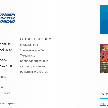
ГОТОВЯТСЯ К ЗИМЕ
ргии в
Филиал ОАО
 офисах
"Тюменьэнерго" –
Тюменские
овой
распределительные
ходит в
сети – продолжает
ремонтные работы. …
фисы
ой
Тег
огалыме,
ке, Тарко-
PDF