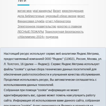
Теги
житие мое
ура! каникулы!
Визит
юриспруденция
дела библиотечные
здоровый образ жизни
визит
Финансовая служба
отчет губернатора
Электронное правительство
коротко о главном
ЛЕСНЫЕ ПОЖАРЫ
Транспортная безопасность
«Абилимпикс-2024»
подписка
Настоящий ресурс использует сервис веб-аналитики Яндекс.Метрика,
предоставляемый компанией ООО "Яндекс" (119021, Россия, Москва, ул.
Л. Толстого, 16 (далее — Яндекс)). Сервис Яндекс.Метрика использует
12+
файлы "cookie" с целью сбора технических данных посетителей для
ЗАВОДОУКОВСК online / Новости
обеспечения работоспособности и улучшения качества обслуживания.
Заводоуковского муниципального округа, 2026
Продолжая использовать ресурс, Вы автоматически соглашаетесь с
Учредитель: АНО "Информационно-издательский
использованием данных технологий.
центр "Заводоуковские вести". Главный редактор:
Собранная при помощи "cookie" информация не может
Фантиков А.А.
идентифицировать вас, однако может помочь нам улучшить работу
E-mail:
zavest@obl72.ru
Тел.: 8 (34542) 2-10-33
сайта. Информация об использовании вами данного сайта, собранная
Политика оператора
при помощи "cookie", будет передаваться Яндексу и храниться на