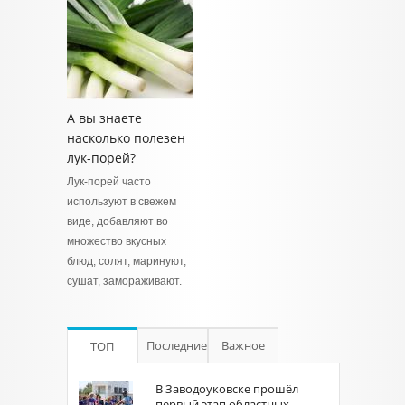
А вы знаете
насколько полезен
лук-порей?
Лук-порей часто
используют в свежем
виде, добавляют во
множество вкусных
блюд, солят, маринуют,
сушат, замораживают.
Последние
Важное
ТОП
В Заводоуковске прошёл
первый этап областных