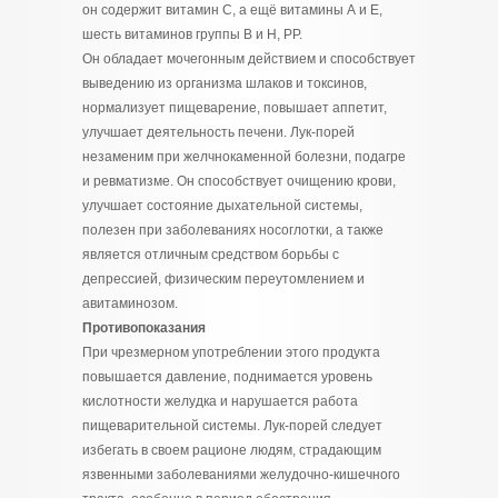
он содержит витамин С, а ещё витамины А и Е,
шесть витаминов группы В и Н, РР.
Он обладает мочегонным действием и способствует
выведению из организма шлаков и токсинов,
нормализует пищеварение, повышает аппетит,
улучшает деятельность печени. Лук-порей
незаменим при желчнокаменной болезни, подагре
и ревматизме. Он способствует очищению крови,
улучшает состояние дыхательной системы,
полезен при заболеваниях носоглотки, а также
является отличным средством борьбы с
депрессией, физическим переутомлением и
авитаминозом.
Противопоказания
При чрезмерном употреблении этого продукта
повышается давление, поднимается уровень
кислотности желудка и нарушается работа
пищеварительной системы. Лук-порей следует
избегать в своем рационе людям, страдающим
язвенными заболеваниями желудочно-кишечного