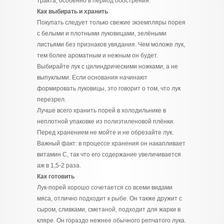
тракта, особенно в период обострения.
Как выбирать и хранить
Покупать следует только свежие экземпляры порея
с белыми и плотными луковицами, зелёными
листьями без признаков увядания. Чем моложе лук,
тем более ароматным и нежным он будет.
Выбирайте лук с цилиндрическими ножками, а не
выпуклыми. Если основания начинают
формировать луковицы, это говорит о том, что лук
перезрел.
Лучше всего хранить порей в холодильнике в
неплотной упаковке из полиэтиленовой плёнки.
Перед хранением не мойте и не обрезайте лук.
Важный факт: в процессе хранения он накапливает
витамин С, так что его содержание увеличивается
аж в 1,5-2 раза.
Как готовить
Лук-порей хорошо сочетается со всеми видами
мяса, отлично подходит к рыбе. Он также дружит с
сыром, сливками, сметаной, подходит для жарки в
кляре. Он гораздо нежнее обычного репчатого лука.