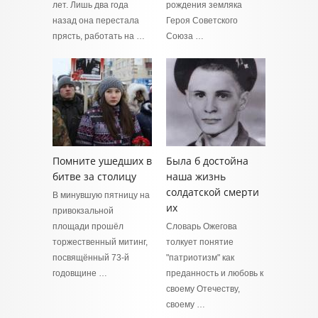
лет. Лишь два года
рождения земляка
назад она перестала
Героя Советского
прясть, работать на …
Союза …
Помните ушедших в
Была б достойна
битве за столицу
наша жизнь
солдатской смерти
В минувшую пятницу на
их
привокзальной
площади прошёл
Словарь Ожегова
торжественный митинг,
толкует понятие
посвящённый 73-й
"патриотизм" как
годовщине …
преданность и любовь к
своему Отечеству,
своему …