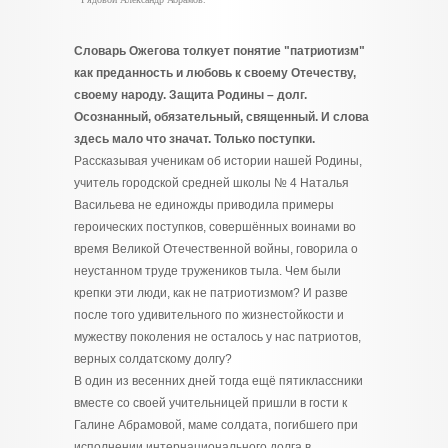
Словарь Ожегова толкует понятие "патриотизм"
как преданность и любовь к своему Отечеству,
своему народу. Защита Родины – долг.
Осознанный, обязательный, священный. И слова
здесь мало что значат. Только поступки.
Рассказывая ученикам об истории нашей Родины,
учитель городской средней школы № 4 Наталья
Васильева не единожды приводила примеры
героических поступков, совершённых воинами во
время Великой Отечественной войны, говорила о
неустанном труде тружеников тыла. Чем были
крепки эти люди, как не патриотизмом? И разве
после того удивительного по жизнестойкости и
мужеству поколения не осталось у нас патриотов,
верных солдатскому долгу?
В один из весенних дней тогда ещё пятиклассники
вместе со своей учительницей пришли в гости к
Галине Абрамовой, маме солдата, погибшего при
исполнении интернационального долга в