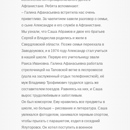
Афганистане. Ребята вспоминают:
– Галина Афанасьевна встретила нас очень
приветливо. За чаепитием завели разговор о семье,
о сыне Александре и его службе в Афганистане.
Мы узнали, что Саша Абрамов и двое его братьев
Сергей и Владислав родились и жили в
Свердловской области. Позже семья переехала в
Заводоуковск, и в 1974 году Александр стал учиться
в нашей школе. Первую его учительницу звали
Раиса Ивановна. Галина Афанасьевна работала
стрелочницей на Таповской ветке в леспромхозе
(ушла на заслуженный отдых телефонисткой), её
муж Владимир Трофимович трудился здесь же
составителем поездов. Равняясь на них, и Саша
вырос трудолюбивым и заботливым.
Он был комсоргом. Ему нравились все предметы в
школе, но больше – рисование и литература. Саша
увлекался фотоделом, занимался гиревым спортом,
чтобы прыгать с парашютом, ездил в соседний
Ялуторовск. Он хотел поступить в военное