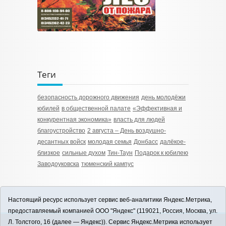
Теги
безопасность дорожного движения
день молодёжи
юбилей
в общественной палате
«Эффективная и
конкурентная экономика»
власть для людей
благоустройство
2 августа – День воздушно-
десантных войск
молодая семья
Донбасс
далёкое-
близкое
сильные духом
Тин-Таун
Подарок к юбилею
Заводоуковска
тюменский кампус
Настоящий ресурс использует сервис веб-аналитики Яндекс.Метрика,
предоставляемый компанией ООО "Яндекс" (119021, Россия, Москва, ул.
Л. Толстого, 16 (далее — Яндекс)). Сервис Яндекс.Метрика использует