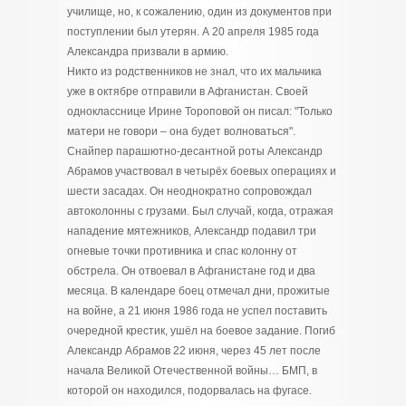
училище, но, к сожалению, один из документов при
поступлении был утерян. А 20 апреля 1985 года
Александра призвали в армию.
Никто из родственников не знал, что их мальчика
уже в октябре отправили в Афганистан. Своей
однокласснице Ирине Тороповой он писал: "Только
матери не говори – она будет волноваться".
Снайпер парашютно-десантной роты Александр
Абрамов участвовал в четырёх боевых операциях и
шести засадах. Он неоднократно сопровождал
автоколонны с грузами. Был случай, когда, отражая
нападение мятежников, Александр подавил три
огневые точки противника и спас колонну от
обстрела. Он отвоевал в Афганистане год и два
месяца. В календаре боец отмечал дни, прожитые
на войне, а 21 июня 1986 года не успел поставить
очередной крестик, ушёл на боевое задание. Погиб
Александр Абрамов 22 июня, через 45 лет после
начала Великой Отечественной войны… БМП, в
которой он находился, подорвалась на фугасе.