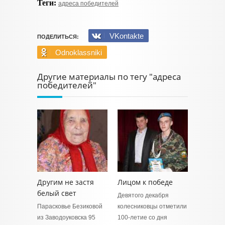
Теги:
адреса победителей
VKontakte
ПОДЕЛИТЬСЯ:
Odnoklassniki
Другие материалы по тегу "адреса
победителей"
Другим не застя
Лицом к победе
белый свет
Девятого декабря
Парасковье Безиковой
колесниковцы отметили
из Заводоуковска 95
100-летие со дня