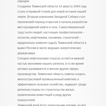
народов.
Создание Тюменской области 14 августа 1944 года
стало отправной точкой для новой истории нашей
земли. Вторым освоением Западной Сибири стал
героический период открытия и начала разработки
месторождений нефти и газа. Самоотверженный
труд тысяч людей, настоящих профессионалов –
геологов, нефтяников, газовиков, строителей –
кардинально изменил судьбу Тюменской области и
вывел Россию в число ведущих энергетических
держав мира.
Сегодня нефтегазовая отрасль остаётся важной
частью экономики нашего региона, в то же время
активно развиваются и многие другие сферы
производства. Тюменская область сумела создать
многоотраслевой промышленный комплекс и
эффективное сельское хозяйство, лидирует среди
регионов страны по строительству жилья,
привлечению инвестиций и ряду других
показателей.
Тюменский край богат природными дарами, но всё