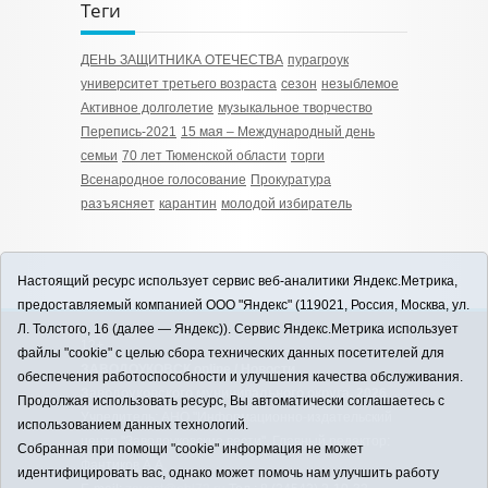
Теги
ДЕНЬ ЗАЩИТНИКА ОТЕЧЕСТВА
пурагроук
университет третьего возраста
сезон
незыблемое
Активное долголетие
музыкальное творчество
Перепись-2021
15 мая – Международный день
семьи
70 лет Тюменской области
торги
Всенародное голосование
Прокуратура
разъясняет
карантин
молодой избиратель
Настоящий ресурс использует сервис веб-аналитики Яндекс.Метрика,
предоставляемый компанией ООО "Яндекс" (119021, Россия, Москва, ул.
Л. Толстого, 16 (далее — Яндекс)). Сервис Яндекс.Метрика использует
12+
файлы "cookie" с целью сбора технических данных посетителей для
ЗАВОДОУКОВСК online / Новости
обеспечения работоспособности и улучшения качества обслуживания.
Заводоуковского муниципального округа, 2026
Продолжая использовать ресурс, Вы автоматически соглашаетесь с
Учредитель: АНО "Информационно-издательский
использованием данных технологий.
центр "Заводоуковские вести". Главный редактор:
Собранная при помощи "cookie" информация не может
Фантиков А.А.
идентифицировать вас, однако может помочь нам улучшить работу