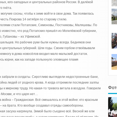
жных, юго-западных и центральных районов России. В далёкой
о гнёта.
могучие сосны, чтобы к зиме войти в свои дома. Так появилась
 честь Покрова 14 октября по старому стилю.
ителями стали Потапские, Симоновы, Постниковы, Маляшевы. По
 известно, что род Потапских пришёл из Могилёвской губернии,
, Губановы – из Уфимской.
шельцев. Но рабочие руки были нужны всегда. Бедняков они
и центральных губерний. Шли годы. Своим горбом отвоёвывали
немногу в дома новосёлов входил мало-мальский достаток.
сь корни, как на западе полыхнуло зловещее пламя
н забрали в солдаты. Сиротливо выглядели недостроенные бани,
ойна людей от родного крова. А когда отгремели последние залпы
Фот
к мирному труду. Но какая-то тревога витала в воздухе. Говорили
 Москве, и что царя нет…
ла война – Гражданская. Всё смешалось в этой войне: кто красным
т – на брата. Кто вообще создавал отряды самообороны.
ная засуха нагрянула. Зимой было съедено всё. Весной же ели