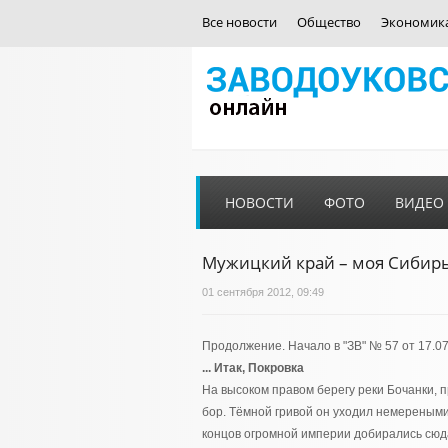
Все новости
Общество
Экономик
НОВОСТИ
ФОТО
ВИДЕО
Мужицкий край – моя Сибир
01 сентября 2012, 09:49
Продолжение. Начало в "ЗВ" № 57 от 17.07.
... Итак, Покровка
На высоком правом берегу реки Бочанки, 
бор. Тёмной гривой он уходил немереными
концов огромной империи добирались сюда