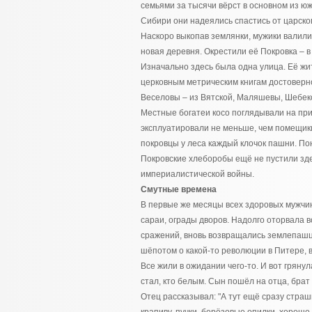
семьями за тысячи вёрст в основном из ю
Сибири они надеялись спастись от царског
Наскоро выкопав землянки, мужики валили 
новая деревня. Окрестили её Покровка – в
Изначально здесь была одна улица. Её ж
церковным метрическим книгам достоверно
Веселовы – из Вятской, Маляшевы, Шебеко
Местные богатеи косо поглядывали на при
эксплуатировали не меньше, чем помещик
покровцы у леса каждый клочок пашни. По
Покровские хлеборобы ещё не пустили зде
империалистической войны.
Смутные времена
В первые же месяцы всех здоровых мужчи
сараи, ограды дворов. Надолго оторвала в
сражений, вновь возвращались землепашцы 
шёпотом о какой-то революции в Питере, в
Все жили в ожидании чего-то. И вот гряну
стал, кто белым. Сын пошёл на отца, бра
Отец рассказывал: "А тут ещё сразу страш