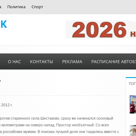
а
Политика
Спорт
О НАС
КОНТАКТЫ
РЕКЛАМА
РАСПИСАНИЕ АВТОБ
ь
ТО
2012 г.
против старинного села Шестаково, сразу же начинался сосновый
 километрами на северо-запад. Простор необъятный. Со всех
 российские мужики. В поисках лучшей доли они тащились вместе с