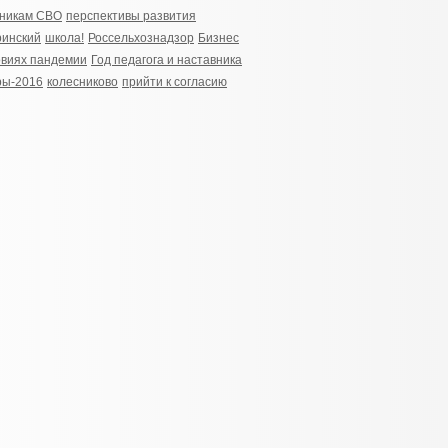
тникам СВО
перспективы развития
ринский
школа!
Россельхознадзор
Бизнес
овиях пандемии
Год педагога и наставника
ры-2016
колесниково
прийти к согласию