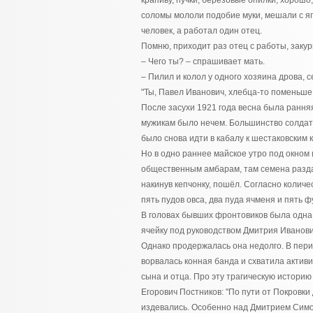
крапиву, пучки, берёзовые опилки, хорошо
соломы мололи подобие муки, мешали с яг
человек, а работал один отец.
Помню, приходит раз отец с работы, закур
– Чего ты? – спрашивает мать.
– Пилил и колол у одного хозяина дрова, с
"Ты, Павел Иванович, хлебца-то поменьше 
После засухи 1921 года весна была ранняя
мужикам было нечем. Большинство солдат,
было снова идти в кабалу к шестаковским 
Но в одно раннее майское утро под окном 
общественным амбарам, там семена раздаю
накинув кепчонку, пошёл. Согласно колич
пять пудов овса, два пуда ячменя и пять ф
В головах бывших фронтовиков была одна 
ячейку под руководством Дмитрия Иванов
Однако продержалась она недолго. В перио
ворвалась конная банда и схватила актив
сына и отца. Про эту трагическую историю
Егорович Постников: "По пути от Покровк
издевались. Особенно над Дмитрием Симо