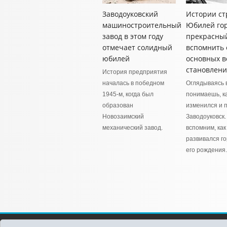
Заводоуковский
Истории ст
машиностроительный
Юбилей гор
завод в этом году
прекрасны
отмечает солидный
вспомнить 
юбилей
основных в
становлени
История предприятия
началась в победном
Оглядываясь 
1945-м, когда был
понимаешь, к
образован
изменился и 
Новозаимский
Заводоуковск.
механический завод.
вспомним, как
развивался го
его рождения.