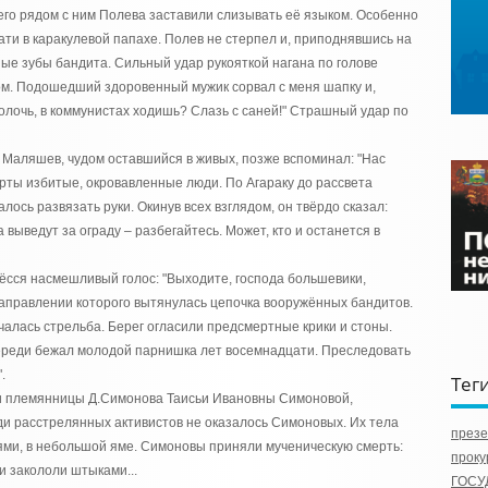
шего рядом с ним Полева заставили слизывать её языком. Особенно
ти в каракулевой папахе. Полев не стерпел и, приподнявшись на
ные зубы бандита. Сильный удар рукояткой нагана по голове
ром. Подошедший здоровенный мужик сорвал с меня шапку и,
волочь, в коммунистах ходишь? Слазь с саней!" Страшный удар по
 Маляшев, чудом оставшийся в живых, позже вспоминал: "Нас
ерты избитые, окровавленные люди. По Агараку до рассвета
лось развязать руки. Окинув всех взглядом, он твёрдо сказал:
а выведут за ограду – разбегайтесь. Может, кто и останется в
ёсся насмешливый голос: "Выходите, господа большевики,
 направлении которого вытянулась цепочка вооружённых бандитов.
чалась стрельба. Берег огласили предсмертные крики и стоны.
переди бежал молодой парнишка лет восемнадцати. Преследовать
.
Тег
и племянницы Д.Симонова Таисьи Ивановны Симоновой,
ди расстрелянных активистов не оказалось Симоновых. Их тела
през
ями, в небольшой яме. Симоновы приняли мученическую смерть:
проку
и закололи штыками...
ГОСУ