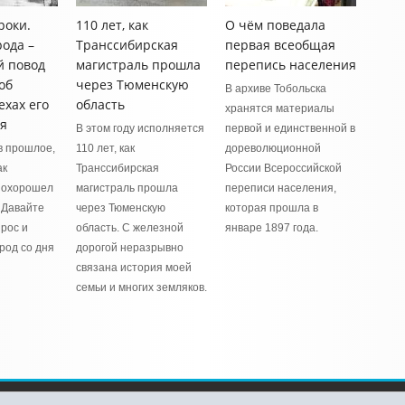
роки.
110 лет, как
О чём поведала
ода –
Транссибирская
первая всеобщая
й повод
магистраль прошла
перепись населения
об
через Тюменскую
В архиве Тобольска
ехах его
область
хранятся материалы
я
В этом году исполняется
первой и единственной в
в прошлое,
110 лет, как
дореволюционной
ак
Транссибирская
России Всероссийской
похорошел
магистраль прошла
переписи населения,
 Давайте
через Тюменскую
которая прошла в
 рос и
область. С железной
январе 1897 года.
род со дня
дорогой неразрывно
связана история моей
семьи и многих земляков.