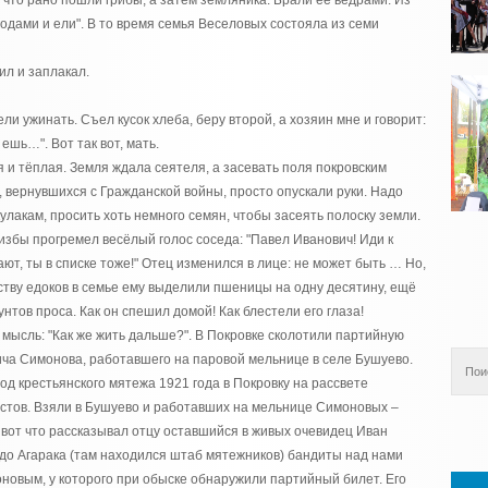
, что рано пошли грибы, а затем земляника. Брали её вёдрами. Из
одами и ели". В то время семья Веселовых состояла из семи
ил и заплакал.
ели ужинать. Съел кусок хлеба, беру второй, а хозяин мне и говорит:
ешь…". Вот так вот, мать.
 и тёплая. Земля ждала сеятеля, а засевать поля покровским
 вернувшихся с Гражданской войны, просто опускали руки. Надо
кулакам, просить хоть немного семян, чтобы засеять полоску земли.
избы прогремел весёлый голос соседа: "Павел Иванович! Иди к
т, ты в списке тоже!" Отец изменился в лице: не может быть … Но,
еству едоков в семье ему выделили пшеницы на одну десятину, ещё
унтов проса. Как он спешил домой! Как блестели его глаза!
мысль: "Как же жить дальше?". В Покровке сколотили партийную
ича Симонова, работавшего на паровой мельнице в селе Бушуево.
д крестьянского мятежа 1921 года в Покровку на рассвете
истов. Взяли в Бушуево и работавших на мельнице Симоновых –
 вот что рассказывал отцу оставшийся в живых очевидец Иван
и до Агарака (там находился штаб мятежников) бандиты над нами
новым, у которого при обыске обнаружили партийный билет. Его