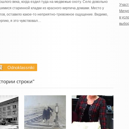
ошлого века, когда ездил туда на медвежью охоту. Село довольно
Учас
имися старинной кладки из красного кирпича домами. Место у
Мичу
стов, оставило какое-то неприятно-тревожное ощущение. Видимо,
в усл
ргию, я это чувствовал…
выбо
Odnoklassniki
стории строки"