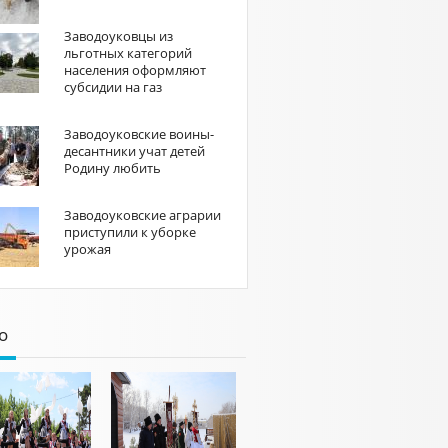
Заводоуковцы из
льготных категорий
населения оформляют
субсидии на газ
Заводоуковские воины-
десантники учат детей
Родину любить
Заводоуковские аграрии
приступили к уборке
урожая
о