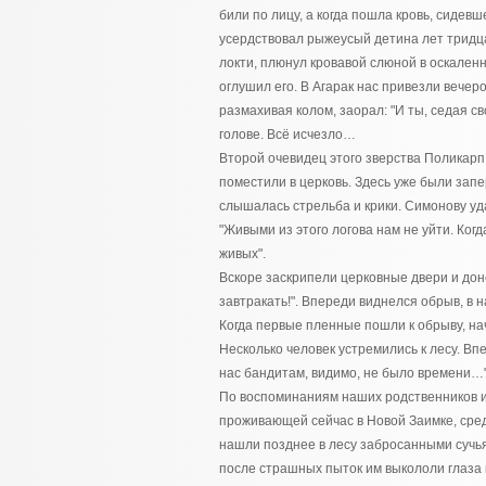
били по лицу, а когда пошла кровь, сидев
усердствовал рыжеусый детина лет тридца
локти, плюнул кровавой слюной в оскален
оглушил его. В Агарак нас привезли вече
размахивая колом, заорал: "И ты, седая с
голове. Всё исчезло…
Второй очевидец этого зверства Поликарп
поместили в церковь. Здесь уже были зап
слышалась стрельба и крики. Симонову уда
"Живыми из этого логова нам не уйти. Когд
живых".
Вскоре заскрипели церковные двери и дон
завтракать!". Впереди виднелся обрыв, в
Когда первые пленные пошли к обрыву, на
Несколько человек устремились к лесу. В
нас бандитам, видимо, не было времени…"
По воспоминаниям наших родственников 
проживающей сейчас в Новой Заимке, сре
нашли позднее в лесу забросанными сучь
после страшных пыток им выкололи глаза 