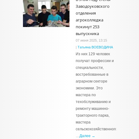
Заводоуковского
отделения
агроколледжа
покинут 253
выпускника
07 июня 2025, 13:15
|
Татьяна ВОЕВОДИНА
Из них 129 человек
получат профессии и
специальности,
востребованные в
аграрном секторе
экономики. Это
мастера по
техобслуживанию и
ремонту машинно-
тракторного парка,
мастера
сельскохозяйственного
…
Далее →