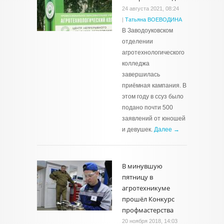
24 августа 2021, 08:24
|
Татьяна ВОЕВОДИНА
В Заводоуковском
отделении
агротехнологического
колледжа
завершилась
приёмная кампания. В
этом году в ссуз было
подано почти 500
заявлений от юношей
и девушек.
Далее →
В минувшую
пятницу в
агротехникуме
прошёл Конкурс
профмастерства
20 ноября 2018, 14:03