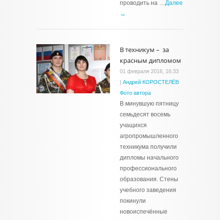
проводить на …
Далее
→
В техникум – за
красным дипломом
01 февраля 2016, 16:33
|
Андрей КОРОСТЕЛЁВ
Фото автора
В минувшую пятницу
семьдесят восемь
учащихся
агропромышленного
техникума получили
дипломы начального
профессионального
образования. Стены
учебного заведения
покинули
новоиспечённые