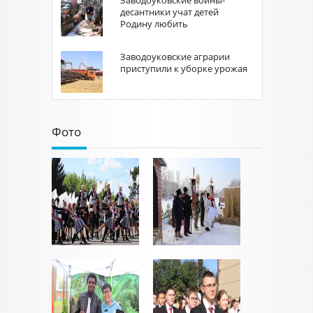
Заводоуковские воины-
десантники учат детей
Родину любить
Заводоуковские аграрии
приступили к уборке урожая
Фото