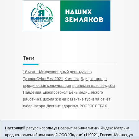
Теги
18 мая – Международный день музеев
TyumenСyberFest 2021
Каменка
Бди!
в огороде
юридическая консультация
принимая вызов судьбы
Пандемия
Европротокол
День медицинского
работника
Школа жизни
развитие туризма
отчет
губернатора
Диктант здоровья
РОСГОССТРАХ
Настоящий ресурс использует сервис веб-аналитики Яндекс.Метрика,
предоставляемый компанией ООО "Яндекс" (119021, Россия, Москва, ул.