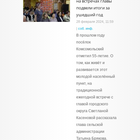
на встречах главы
подвели итоги за
ушедший год
28 февраля 2024, 11:59
|
соб. инф.
В прошлом году
посёлок
Комсомольский
отметил 55-летие. О
том, как живёт и
развивается этот
молодой населённый
пункт, на
традиционной
ежегодной встрече с
главой городского
округа Светланой
Касеновой рассказала
глава сельской
администрации
Татьяна Брякова.