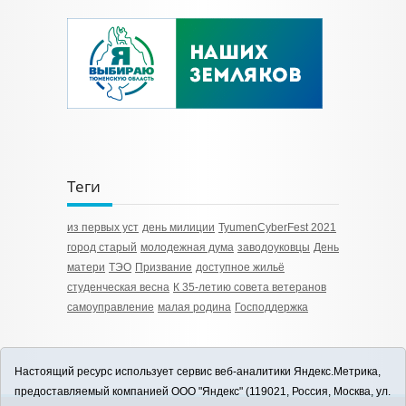
Теги
из первых уст
день милиции
TyumenСyberFest 2021
город старый
молодежная дума
заводоуковцы
День
матери
ТЭО
Призвание
доступное жильё
студенческая весна
К 35-летию совета ветеранов
самоуправление
малая родина
Господдержка
Настоящий ресурс использует сервис веб-аналитики Яндекс.Метрика,
предоставляемый компанией ООО "Яндекс" (119021, Россия, Москва, ул.