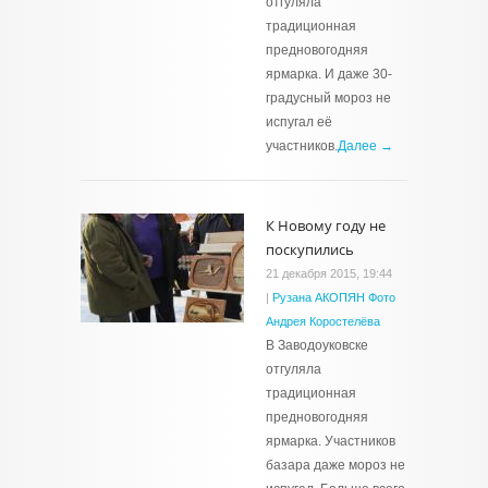
отгуляла
традиционная
предновогодняя
ярмарка. И даже 30-
градусный мороз не
испугал её
участников.
Далее →
К Новому году не
поскупились
21 декабря 2015, 19:44
|
Рузана АКОПЯН Фото
Андрея Коростелёва
В Заводоуковске
отгуляла
традиционная
предновогодняя
ярмарка. Участников
базара даже мороз не