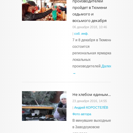
производителей
пройдет в Тюмени
седьмого и
восьмого декабря
06 декабря 2018, 10:46
|
соб. инф.
7 и 8 декабря в Тюмени
состоится
региональная ярмарка
локальных
производителей.
Далее
→
Не хлебом единым...
23 декабря 2016, 14:55
|
Андрей КОРОСТЕЛЁВ
Фото автора
В минувшие выходные
в Заводоуковске