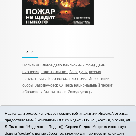
Теги
Политика
Благое дело
пенсионный фонд
День
пионерии
наркотикам-нет
Во саду ли
поэзия
депутат думы
Георгиевская ленточка
Инвестиции
сборы
Заводоуковск ХХI века
национальный проект
«Экология»
Умная школа
Заводоуковцы
Настоящий ресурс использует сервис веб-аналитики Яндекс.Метрика,
предоставляемый компанией ООО "Яндекс" (119021, Россия, Москва, ул.
Л. Толстого, 16 (далее — Яндекс)). Сервис Яндекс.Метрика использует
12+
файлы "cookie" с целью сбора технических данных посетителей для