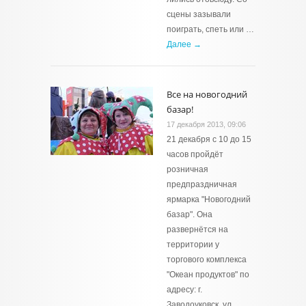
сцены зазывали
поиграть, спеть или …
Далее →
Все на новогодний
базар!
17 декабря 2013, 09:06
21 декабря с 10 до 15
часов пройдёт
розничная
предпраздничная
ярмарка "Новогодний
базар". Она
развернётся на
территории у
торгового комплекса
"Океан продуктов" по
адресу: г.
Заводоуковск, ул. …