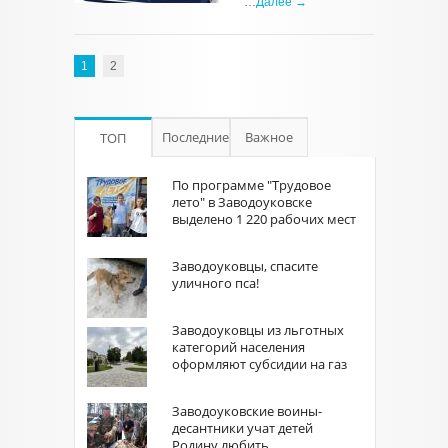
…
Далее →
1
2
Последние
Важное
ТОП
По программе "Трудовое
лето" в Заводоуковске
выделено 1 220 рабочих мест
Заводоуковцы, спасите
уличного пса!
Заводоуковцы из льготных
категорий населения
оформляют субсидии на газ
Заводоуковские воины-
десантники учат детей
Родину любить