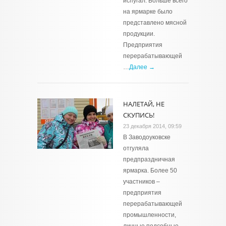
испугал. Больше всего
на ярмарке было
представлено мясной
продукции.
Предприятия
перерабатывающей
…
Далее →
НАЛЕТАЙ, НЕ
СКУПИСЬ!
23 декабря 2014, 09:59
В Заводоуковске
отгуляла
предпраздничная
ярмарка. Более 50
участников –
предприятия
перерабатывающей
промышленности,