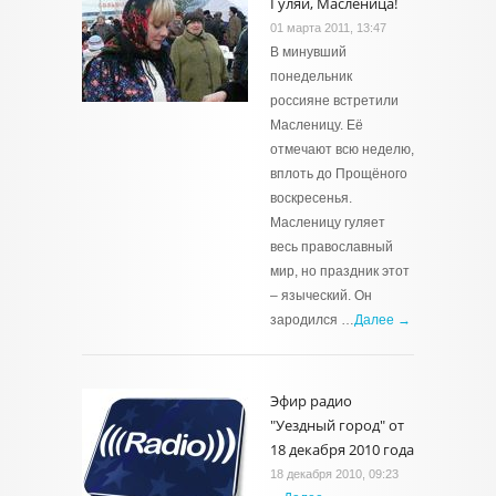
Гуляй, Масленица!
01 марта 2011, 13:47
В минувший
понедельник
россияне встретили
Масленицу. Её
отмечают всю неделю,
вплоть до Прощёного
воскресенья.
Масленицу гуляет
весь православный
мир, но праздник этот
– языческий. Он
зародился …
Далее →
Эфир радио
"Уездный город" от
18 декабря 2010 года
18 декабря 2010, 09:23