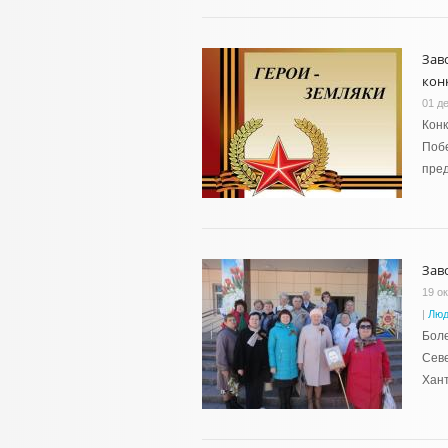
Зав
кон
01 д
Конк
Побе
пре
Зав
19 о
|
Люд
Боле
Севе
Хант