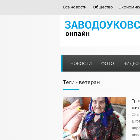
Все новости
Общество
Экономик
НОВОСТИ
ФОТО
ВИДЕО
Теги - ветеран
Тра
жит
26 а
В го
нара
посл