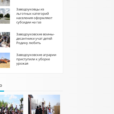
Заводоуковцы из
льготных категорий
населения оформляют
субсидии на газ
Заводоуковские воины-
десантники учат детей
Родину любить
Заводоуковские аграрии
приступили к уборке
урожая
о