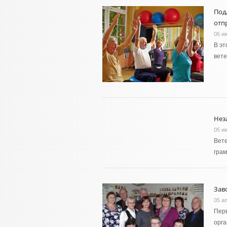
Под
отп
06 и
В эт
вете
Нез
05 и
Вете
грам
Зав
05 а
Перв
орг