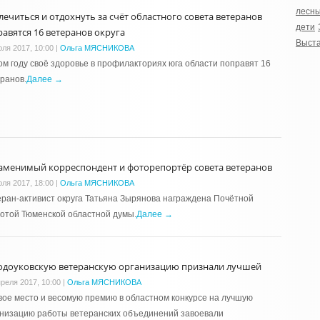
лесн
лечиться и отдохнуть за счёт областного совета ветеранов
дети
равятся 16 ветеранов округа
Выста
юля 2017, 10:00
|
Ольга МЯСНИКОВА
ом году своё здоровье в профилакториях юга области поправят 16
ранов.
Далее →
аменимый корреспондент и фоторепортёр совета ветеранов
юля 2017, 18:00
|
Ольга МЯСНИКОВА
ран-активист округа Татьяна Зырянова награждена Почётной
отой Тюменской областной думы.
Далее →
одоуковскую ветеранскую организацию признали лучшей
преля 2017, 10:00
|
Ольга МЯСНИКОВА
ое место и весомую премию в областном конкурсе на лучшую
анизацию работы ветеранских объединений завоевали