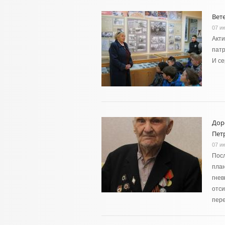
Вет
07 и
Акти
пат
И се
Дор
Пет
07 и
Пос
план
гнев
отси
пере