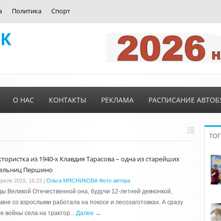
а
Политика
Спорт
О НАС
КОНТАКТЫ
РЕКЛАМА
РАСПИСАНИЕ АВТОБ
ТО
ктористка из 1940-х Клавдия Тарасова – одна из старейших
ельниц Першино
преля 2019, 16:23
|
Ольга МЯСНИКОВА Фото автора
ды Великой Отечественной она, будучи 12-летней девчонкой,
вне со взрослыми работала на покосе и лесозаготовках. А сразу
е войны села на трактор...
Далее →