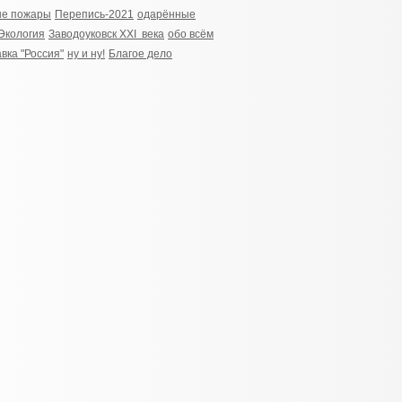
ые пожары
Перепись-2021
одарённые
Экология
Заводоуковск XXI века
обо всём
вка "Россия"
ну и ну!
Благое дело