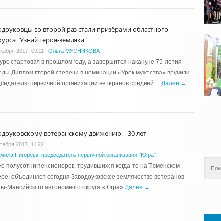
одоуковцы во второй раз стали призёрами областного
курса "Узнай героя-земляка"
екабря 2017, 09:11
|
Ольга МЯСНИКОВА
урс стартовал в прошлом году, а завершится накануне 75-летия
ды.Диплом второй степени в номинации «Урок мужества» вручили
дседателю первичной организации ветеранов средней …
Далее →
одоуковскому ветеранскому движению – 30 лет!
ктября 2017, 14:22
мила Пигорева, председатель первичной организации "Югра"
е полусотни пенсионеров, трудившихся когда-то на Тюменском
ре, объединяет сегодня Заводоуковское землячество ветеранов
ы-Мансийского автономного округа «Югра».
Далее →