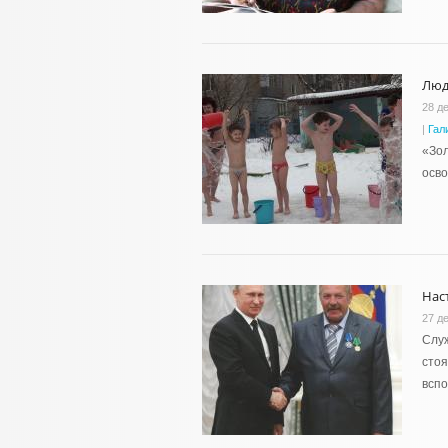
Люд
28 д
|
Гал
«Зол
осво
Нас
27 д
Служ
стоя
вспо