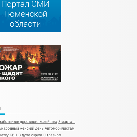
и
работников дорожного хозяйства
8 марта –
народный женский день
Автомобилистам
метку
КВН
В думе округа
О главном