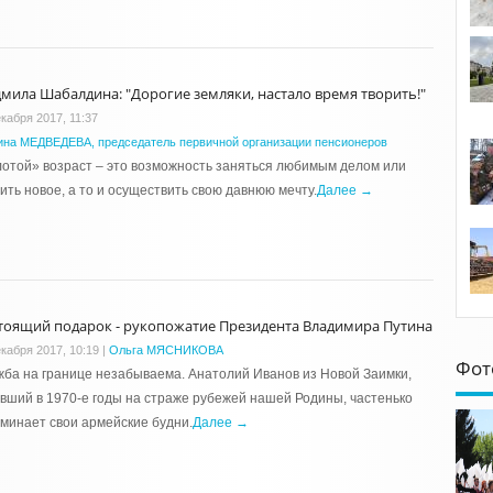
мила Шабалдина: "Дорогие земляки, настало время творить!"
екабря 2017, 11:37
ина МЕДВЕДЕВА, председатель первичной организации пенсионеров
отой» возраст – это возможность заняться любимым делом или
ить новое, а то и осуществить свою давнюю мечту.
Далее →
тоящий подарок - рукопожатие Президента Владимира Путина
екабря 2017, 10:19
|
Ольга МЯСНИКОВА
Фот
ба на границе незабываема. Анатолий Иванов из Новой Заимки,
вший в 1970-е годы на страже рубежей нашей Родины, частенько
минает свои армейские будни.
Далее →