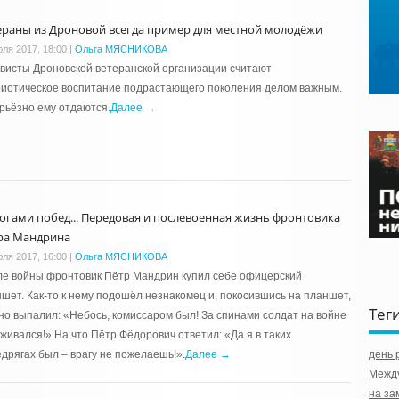
ераны из Дроновой всегда пример для местной молодёжи
юля 2017, 18:00
|
Ольга МЯСНИКОВА
висты Дроновской ветеранской организации считают
риотическое воспитание подрастающего поколения делом важным.
рьёзно ему отдаются.
Далее →
огами побед... Передовая и послевоенная жизнь фронтовика
ра Мандрина
юля 2017, 16:00
|
Ольга МЯСНИКОВА
ле войны фронтовик Пётр Мандрин купил себе офицерский
шет. Как-то к нему подошёл незнакомец и, покосившись на планшет,
Тег
но выпалил: «Небось, комиссаром был! За спинами солдат на войне
живался!» На что Пётр Фёдорович ответил: «Да я в таких
дрягах был – врагу не пожелаешь!».
Далее →
день 
Между
на за