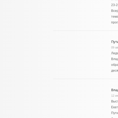
23-2
Всер
тема
про
Пут
09 ав
Лиде
Вла
обра
дес
Вла
12 и
Выст
Екат
Пути