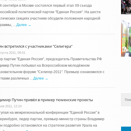
4 сентября в Москве состоялся первый этап XII съезда
оссийской политической партии "Единая Россия". На шести
тических секциях участники обсудили положения народной
граммы, …
Далее →
ин встретился с участниками "Селигера"
густа 2011, 09:51
р партии "Единая Россия", председатель Правительства РФ
димир Путин побывал на Всероссийском молодёжном
зовательном форуме "Селигер-2011". Премьер ознакомился с
ятками различных …
Далее →
димир Путин привёл в пример тюменские проекты
юля 2011, 12:24
упая на межрегиональной конференции "Единой России" в
еринбурге, лидер партии, премьер-министр страны Владимир
н подробно остановился на стратегии развития Урала на