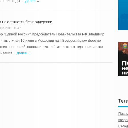
жайшие годы. …
Далее →
о не останется без поддержки
юня 2011, 11:47
р "Единой России", председатель Правительства РФ Владимир
н, выступая 10 июня в Мордовии на II Всероссийском форуме
ских поселений, напомнил, что с 1 июля этого года начинается
лизация …
Далее →
Тег
Пись
возро
Сегод