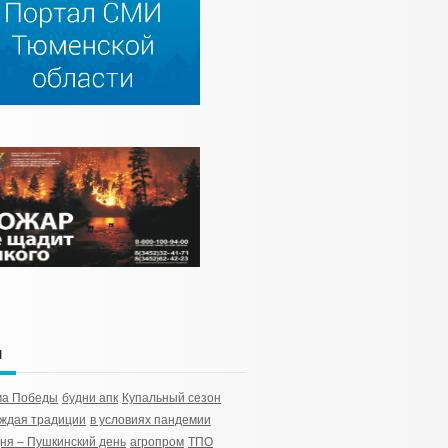
и
ма Победы
будни апк
Купальный сезон
ждая традиции
в условиях пандемии
ня – Пушкинский день
агропром
ТПО