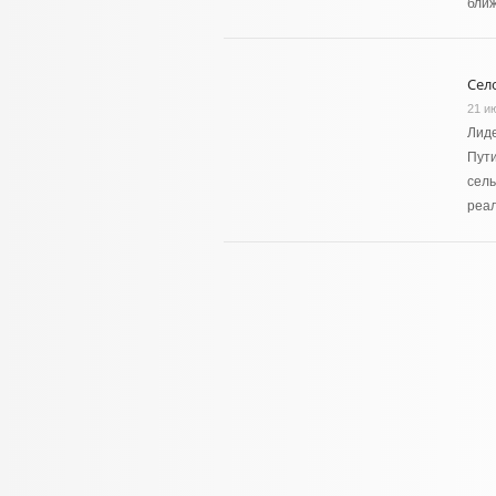
бли
Сел
21 и
Лиде
Пути
сель
реа