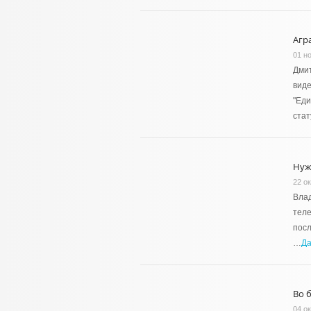
Агр
01 но
Дмит
вид
"Еди
стат
Нуж
22 ок
Вла
теле
посл
…
Д
Во 
04 ок