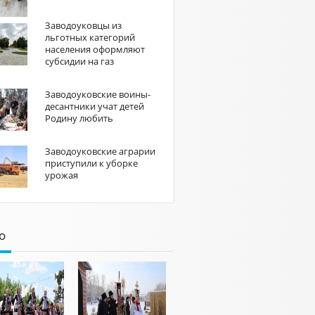
Заводоуковцы из
льготных категорий
населения оформляют
субсидии на газ
Заводоуковские воины-
десантники учат детей
Родину любить
Заводоуковские аграрии
приступили к уборке
урожая
о