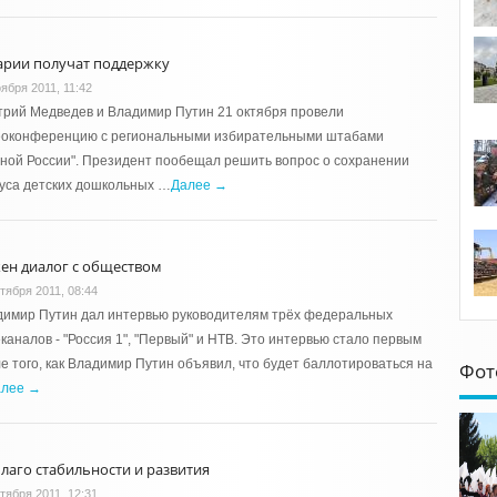
арии получат поддержку
ября 2011, 11:42
рий Медведев и Владимир Путин 21 октября провели
еоконференцию с региональными избирательными штабами
ной России". Президент пообещал решить вопрос о сохранении
уса детских дошкольных …
Далее →
ен диалог с обществом
тября 2011, 08:44
димир Путин дал интервью руководителям трёх федеральных
каналов - "Россия 1", "Первый" и НТВ. Это интервью стало первым
е того, как Владимир Путин объявил, что будет баллотироваться на
Фот
алее →
благо стабильности и развития
тября 2011, 12:31