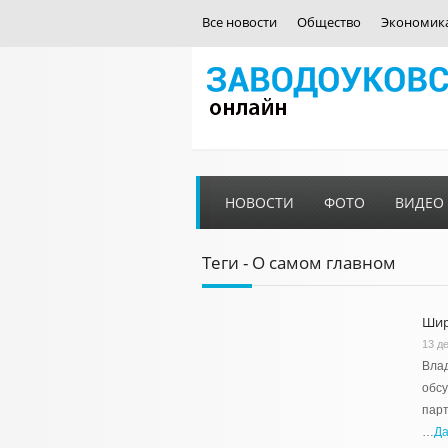
Все новости
Общество
Экономик
НОВОСТИ
ФОТО
ВИДЕО
Теги - О самом главном
Шир
13 де
Влад
обсу
парт
…
Д