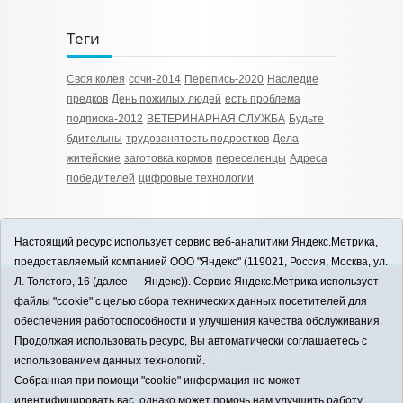
Теги
Своя колея
сочи-2014
Перепись-2020
Наследие
предков
День пожилых людей
есть проблема
подписка-2012
ВЕТЕРИНАРНАЯ СЛУЖБА
Будьте
бдительны
трудозанятость подростков
Дела
житейские
заготовка кормов
переселенцы
Адреса
победителей
цифровые технологии
Настоящий ресурс использует сервис веб-аналитики Яндекс.Метрика,
предоставляемый компанией ООО "Яндекс" (119021, Россия, Москва, ул.
Л. Толстого, 16 (далее — Яндекс)). Сервис Яндекс.Метрика использует
12+
файлы "cookie" с целью сбора технических данных посетителей для
ЗАВОДОУКОВСК online / Новости
обеспечения работоспособности и улучшения качества обслуживания.
Заводоуковского муниципального округа, 2026
Продолжая использовать ресурс, Вы автоматически соглашаетесь с
Учредитель: АНО "Информационно-издательский
использованием данных технологий.
центр "Заводоуковские вести". Главный редактор:
Собранная при помощи "cookie" информация не может
Фантиков А.А.
идентифицировать вас, однако может помочь нам улучшить работу