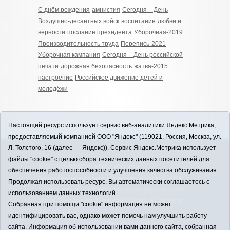
С днём рождения
амнистия
Сегодня – День
Воздушно-десантных войск
воспитание
любви и
верности
послание президента
Уборочная-2019
Производительность труда
Перепись-2021
Уборочная кампания
Сегодня – День российской
печати
дорожная безопасность
жатва-2015
настроение
Российское движение детей и
молодёжи
Настоящий ресурс использует сервис веб-аналитики Яндекс.Метрика,
предоставляемый компанией ООО "Яндекс" (119021, Россия, Москва, ул.
Л. Толстого, 16 (далее — Яндекс)). Сервис Яндекс.Метрика использует
12+
файлы "cookie" с целью сбора технических данных посетителей для
ЗАВОДОУКОВСК online / Новости
обеспечения работоспособности и улучшения качества обслуживания.
Заводоуковского муниципального округа, 2026
Продолжая использовать ресурс, Вы автоматически соглашаетесь с
Учредитель: АНО "Информационно-издательский
использованием данных технологий.
центр "Заводоуковские вести". Главный редактор:
Собранная при помощи "cookie" информация не может
Фантиков А.А.
идентифицировать вас, однако может помочь нам улучшить работу
E-mail:
zavest@obl72.ru
Тел.: 8 (34542) 2-10-33
сайта. Информация об использовании вами данного сайта, собранная