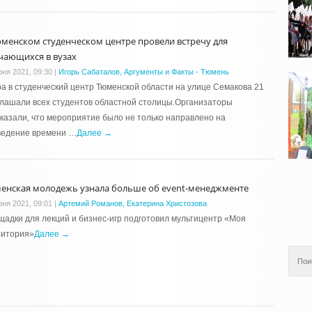
юменском студенческом центре провели встречу для
чающихся в вузах
юня 2021, 09:30
|
Игорь Сабаталов, Аргументы и Факты - Тюмень
а в студенческий центр Тюменской области на улице Семакова 21
лашали всех студентов областной столицы.Организаторы
казали, что мероприятие было не только направлено на
ведение времени …
Далее →
енская молодежь узнала больше об event-менеджменте
юня 2021, 09:01
|
Артемий Романов, Екатерина Христозова
адки для лекций и бизнес-игр подготовил мультицентр «Моя
ритория»
Далее →