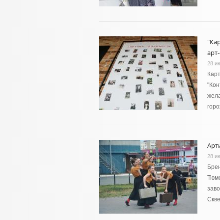
"Ка
арт
28 и
Карт
"Кон
жела
гор
Арт
28 и
Брен
Тюме
зав
Скв