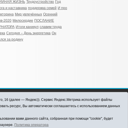
ИЙНАЯ ЖИЗНЬ
Трудоустройство
Год
ога и наставника
поддержка семей
И про
икторина
Мир увлечённых
Осенний
в-2020
Милосердие
ПОСЛАНИЕ
РНАТОРА
Итоги каникул
славим труда
ека
Сегодня – День энергетика
Он
лся за родину
го, 16 (далее — Яндекс)). Сервис Яндекс.Метрика использует файлы
овать ресурс, Вы автоматически соглашаетесь с использованием данных
овании вами данного сайта, собранная при помощи "cookie", будет
браузере.
Политика оператора