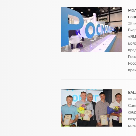
Мол
нац
28 и
Вче
«ЯМо
моло
пред
Рос
Росс
пре
ВАШ
08 и
Сам
собр
окру
мол