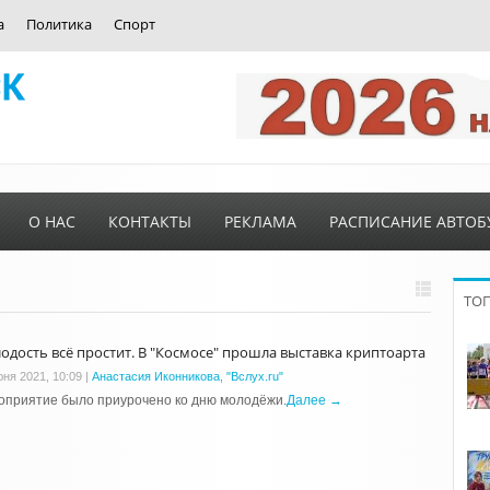
а
Политика
Спорт
О НАС
КОНТАКТЫ
РЕКЛАМА
РАСПИСАНИЕ АВТОБ
ТО
одость всё простит. В "Космосе" прошла выставка криптоарта
юня 2021, 10:09
|
Анастасия Иконникова, "Вслух.ru"
оприятие было приурочено ко дню молодёжи.
Далее →