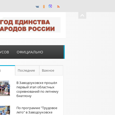
УСОВ
ОФИЦИАЛЬНО
Последние
Важное
П
В Заводоуковске прошёл
первый этап областных
соревнований по летнему
биатлону
По программе "Трудовое
лето" в Заводоуковске