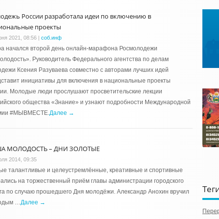
одежь России разработала идеи по включению в
иональные проекты
юня 2021, 08:56
|
соб.инф
ра начался второй день онлайн-марафона Росмолодежи
лодость». Руководитель Федерального агентства по делам
дежи Ксения Разуваева совместно с авторами лучших идей
ставит инициативы для включения в национальные проекты
сии. Молодые люди прослушают просветительские лекции
ийского общества «Знание» и узнают подробности Международной
мии #МЫВМЕСТЕ.
Далее →
А МОЛОДОСТЬ – ДНИ ЗОЛОТЫЕ
юля 2014, 09:35
ые талантливые и целеустремлённые, креативные и спортивные
ались на торжественный приём главы администрации городского
Тег
га по случаю прошедшего Дня молодёжи. Александр Анохин вручил
одым …
Далее →
Пере