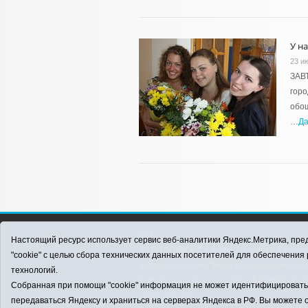
У н
23 и
ЗАВ
горо
обош
…
Д
12+
Настоящий ресурс использует сервис веб-аналитики Яндекс.Метрика, пред
ЗАВОДОУКОВСК online / Новости Заводоу
"cookie" с целью сбора технических данных посетителей для обеспечени
Учредитель: АНО "Информационно-издатель
технологий.
E-mail:
zavest@obl72.ru
Тел.: 8 (34542) 2-1
Собранная при помощи "cookie" информация не может идентифицировать в
Политика оператора
передаваться Яндексу и храниться на серверах Яндекса в РФ. Вы можете о