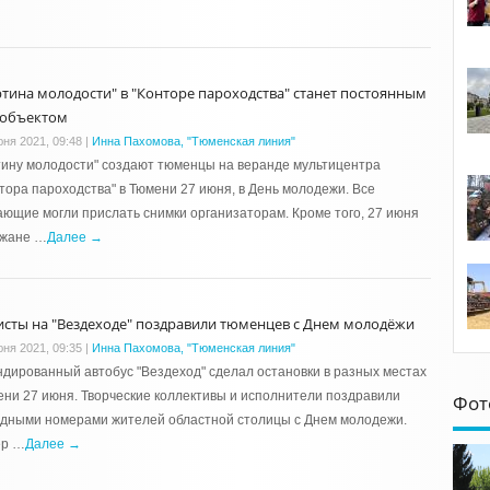
ртина молодости" в "Конторе пароходства" станет постоянным
-объектом
юня 2021, 09:48
|
Инна Пахомова, "Тюменская линия"
ину молодости" создают тюменцы на веранде мультицентра
тора пароходства" в Тюмени 27 июня, в День молодежи. Все
ющие могли прислать снимки организаторам. Кроме того, 27 июня
ожане …
Далее →
исты на "Вездеходе" поздравили тюменцев с Днем молодёжи
юня 2021, 09:35
|
Инна Пахомова, "Тюменская линия"
дированный автобус "Вездеход" сделал остановки в разных местах
ни 27 июня. Творческие коллективы и исполнители поздравили
Фот
одными номерами жителей областной столицы с Днем молодежи.
ер …
Далее →