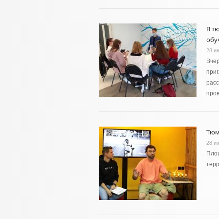
В т
обу
28 и
Вчер
приг
расс
про
Тюм
28 и
Площ
тер