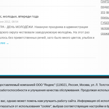
ПАРТ
педаг
это
в
ас, молодых, впереди года
призы
юня 2012, 08:54
ГУБЕ
ТРА - ДЕНЬ МОЛОДЁЖИ. Накануне праздника в администрации
челов
дского округа чествовали заводоуковскую молодёжь. На этот раз
сража
лось без приветственных речей, зато было много цветов, улыбок и
алее →
оставляемый компанией ООО "Яндекс" (119021, Россия, Москва, ул. Л. Толсто
ковского муниципального округа, 2026
я работоспособности и улучшения качества обслуживания. Продолжая использ
ский центр "Заводоуковские вести". Главный редактор: Фантиков А.А.
0-33
ас, однако может помочь нам улучшить работу сайта. Информация об использ
тказаться от использования "cookie", выбрав соответствующие настройки в 