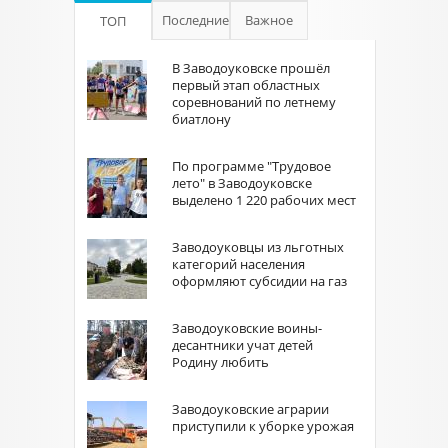
Последние
Важное
ТОП
В Заводоуковске прошёл
первый этап областных
соревнований по летнему
биатлону
По программе "Трудовое
лето" в Заводоуковске
выделено 1 220 рабочих мест
Заводоуковцы из льготных
категорий населения
оформляют субсидии на газ
Заводоуковские воины-
десантники учат детей
Родину любить
Заводоуковские аграрии
приступили к уборке урожая