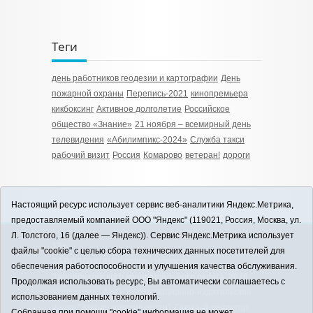
Теги
день работников геодезии и картографии
День
пожарной охраны
Перепись-2021
кинопремьера
кикбоксинг
Активное долголетие
Российское
общество «Знание»
21 ноября – всемирный день
телевидения
«Абилимпикс-2024»
Служба такси
рабочий визит
Россия
Комарово
ветеран!
дороги
Настоящий ресурс использует сервис веб-аналитики Яндекс.Метрика,
предоставляемый компанией ООО "Яндекс" (119021, Россия, Москва, ул.
Л. Толстого, 16 (далее — Яндекс)). Сервис Яндекс.Метрика использует
12+
файлы "cookie" с целью сбора технических данных посетителей для
ЗАВОДОУКОВСК online / Новости
обеспечения работоспособности и улучшения качества обслуживания.
Заводоуковского муниципального округа, 2026
Продолжая использовать ресурс, Вы автоматически соглашаетесь с
Учредитель: АНО "Информационно-издательский
использованием данных технологий.
центр "Заводоуковские вести". Главный редактор:
Собранная при помощи "cookie" информация не может