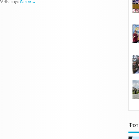
РАНЬ шоу».
Далее →
Фот