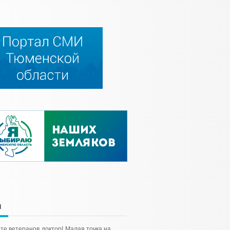
и
ете ветеранов
доктор!
Малая точка на