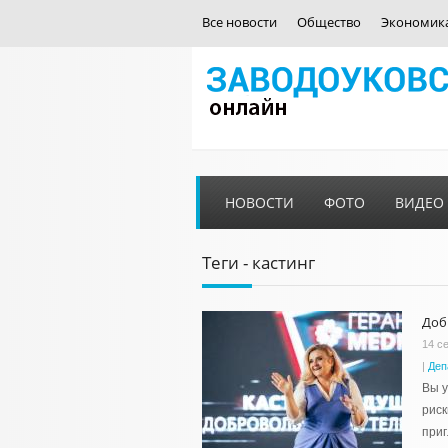
Все новости
Общество
Экономик
НОВОСТИ
ФОТО
ВИДЕО
Теги - кастинг
Доб
14 с
|
Деп
Вы у
риск
приг