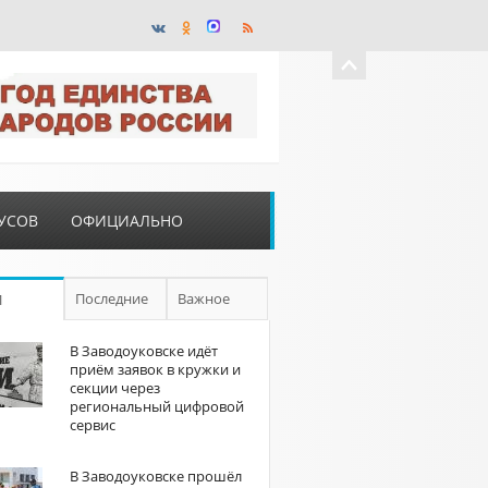
УСОВ
ОФИЦИАЛЬНО
Последние
Важное
П
В Заводоуковске идёт
приём заявок в кружки и
секции через
региональный цифровой
сервис
В Заводоуковске прошёл