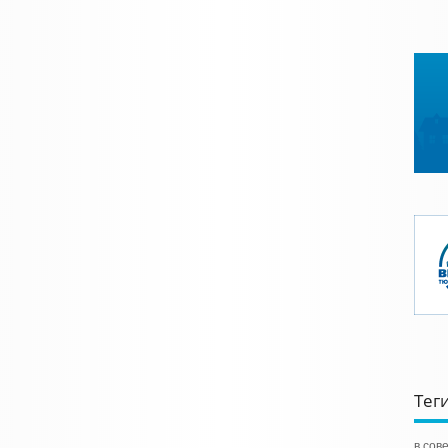
Тег
в сов