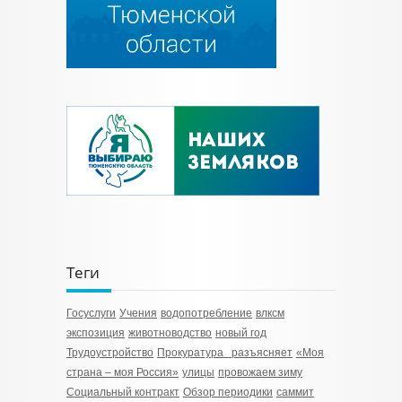
Теги
Госуслуги
Учения
водопотребление
влксм
экспозиция
животноводство
новый год
Трудоустройство
Прокуратура разъясняет
«Моя
страна – моя Россия»
улицы
провожаем зиму
Социальный контракт
Обзор периодики
саммит