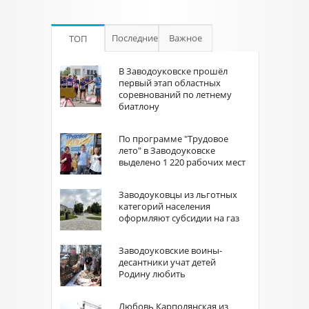
Последние
Важное
ТОП
В Заводоуковске прошёл
первый этап областных
соревнований по летнему
биатлону
По программе "Трудовое
лето" в Заводоуковске
выделено 1 220 рабочих мест
Заводоуковцы из льготных
категорий населения
оформляют субсидии на газ
Заводоуковские воины-
десантники учат детей
Родину любить
Любовь Карполянская из