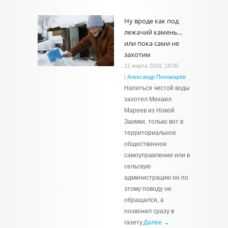
Ну вроде как под
лежачий камень...
или пока сами не
захотим
21 марта 2018, 18:00
|
Александр Пономарёв
Напиться чистой воды
захотел Михаил
Мареев из Новой
Заимки, только вот в
территориальное
общественное
самоуправление или в
сельскую
администрацию он по
этому поводу не
обращался, а
позвонил сразу в
газету.
Далее →