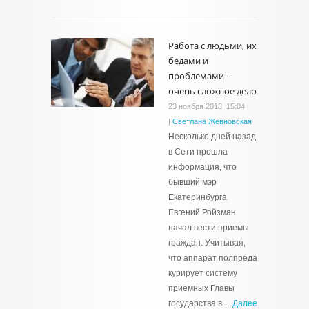
Работа с людьми, их
бедами и
проблемами –
очень сложное дело
23 ноября 2018, 15:04
|
Светлана Жевновская
Несколько дней назад
в Сети прошла
информация, что
бывший мэр
Екатеринбурга
Евгений Ройзман
начал вести приемы
граждан. Учитывая,
что аппарат полпреда
курирует систему
приемных Главы
государства в …
Далее