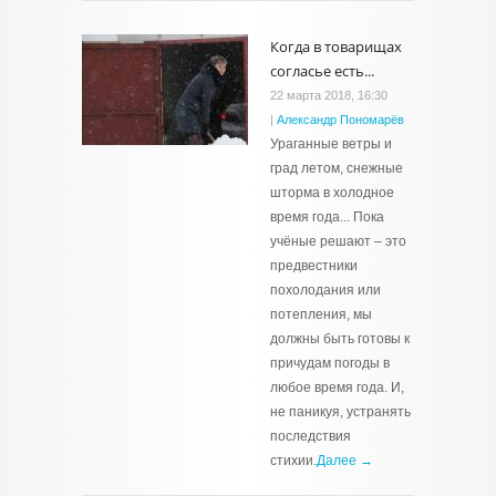
Когда в товарищах
согласье есть...
22 марта 2018, 16:30
|
Александр Пономарёв
Ураганные ветры и
град летом, снежные
шторма в холодное
время года... Пока
учёные решают – это
предвестники
похолодания или
потепления, мы
должны быть готовы к
причудам погоды в
любое время года. И,
не паникуя, устранять
последствия
стихии.
Далее →