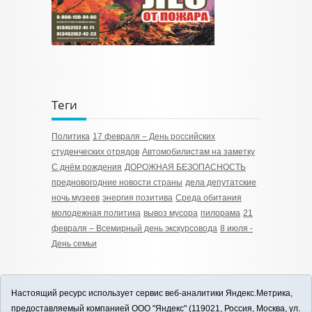
Теги
Политика
17 февраля – День российских
студенческих отрядов
Автомобилистам на заметку
С днём рождения
ДОРОЖНАЯ БЕЗОПАСНОСТЬ
предновогодние новости страны
дела депутатские
ночь музеев
энергия позитива
Среда обитания
молодежная политика
вывоз мусора
пилорама
21
февраля – Всемирный день экскурсовода
8 июля -
День семьи
Настоящий ресурс использует сервис веб-аналитики Яндекс.Метрика,
предоставляемый компанией ООО "Яндекс" (119021, Россия, Москва, ул.