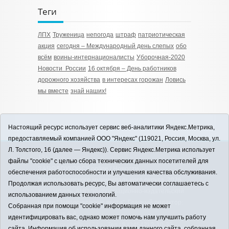
Теги
ЛПХ
Труженица
непогода
штраф
патриотическая
акция
сегодня – Международный день слепых
обо
всём
воины-интернационалисты
Уборочная-2020
Новости России
16 октября – День работников
дорожного хозяйства
в интересах горожан
Ловись
мы вместе
знай наших!
Настоящий ресурс использует сервис веб-аналитики Яндекс.Метрика,
предоставляемый компанией ООО "Яндекс" (119021, Россия, Москва, ул.
Л. Толстого, 16 (далее — Яндекс)). Сервис Яндекс.Метрика использует
12+
файлы "cookie" с целью сбора технических данных посетителей для
ЗАВОДОУКОВСК online / Новости
обеспечения работоспособности и улучшения качества обслуживания.
Заводоуковского муниципального округа, 2026
Продолжая использовать ресурс, Вы автоматически соглашаетесь с
Учредитель: АНО "Информационно-издательский
использованием данных технологий.
центр "Заводоуковские вести". Главный редактор:
Собранная при помощи "cookie" информация не может
Фантиков А.А.
идентифицировать вас, однако может помочь нам улучшить работу
E-mail:
zavest@obl72.ru
Тел.: 8 (34542) 2-10-33
сайта. Информация об использовании вами данного сайта, собранная