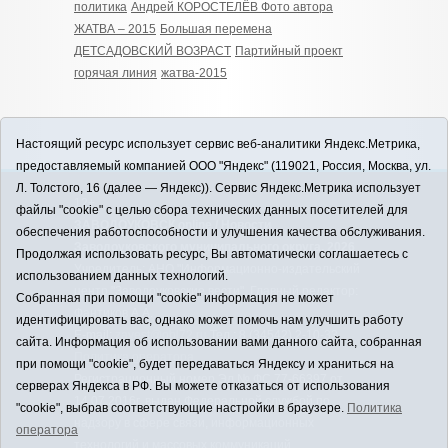
политика
Андрей КОРОСТЕЛЁВ Фото автора
ЖАТВА – 2015
Большая перемена
ДЕТСАДОВСКИЙ ВОЗРАСТ
Партийный проект
горячая линия
жатва-2015
Настоящий ресурс использует сервис веб-аналитики Яндекс.Метрика,
предоставляемый компанией ООО "Яндекс" (119021, Россия, Москва, ул.
Л. Толстого, 16 (далее — Яндекс)). Сервис Яндекс.Метрика использует
12+
файлы "cookie" с целью сбора технических данных посетителей для
ЗАВОДОУКОВСК online / Новости
обеспечения работоспособности и улучшения качества обслуживания.
Заводоуковского муниципального округа, 2026
Продолжая использовать ресурс, Вы автоматически соглашаетесь с
Учредитель: АНО "Информационно-издательский
использованием данных технологий.
центр "Заводоуковские вести". Главный редактор:
Собранная при помощи "cookie" информация не может
Фантиков А.А.
идентифицировать вас, однако может помочь нам улучшить работу
E-mail:
zavest@obl72.ru
Тел.: 8 (34542) 2-10-33
сайта. Информация об использовании вами данного сайта, собранная
Политика оператора
при помощи "cookie", будет передаваться Яндексу и храниться на
Регистрационный номер Эл № ФС 77-66397 от
серверах Яндекса в РФ. Вы можете отказаться от использования
14.07.2016г. выдан Федеральной службой по
"cookie", выбрав соответствующие настройки в браузере.
Политика
надзору в сфере связи, информационных
оператора
технологий и массовых коммуникаций