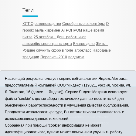
Теги
ЮТПО
семеноводство
Серебряные волонтёры
О
героях былых времён
АГРОПРОМ
наше время
ритза
25 октября – День работников
автомобильного транспорта
Благое дело
Жить –
Родине служить
скоро в поле
агрокласс
Народные
традиции
Перепись-2010
подписка
Настоящий ресурс использует сервис веб-аналитики Яндекс.Метрика,
предоставляемый компанией ООО "Яндекс" (119021, Россия, Москва, ул.
Л. Толстого, 16 (далее — Яндекс)). Сервис Яндекс.Метрика использует
12+
файлы "cookie" с целью сбора технических данных посетителей для
ЗАВОДОУКОВСК online / Новости
обеспечения работоспособности и улучшения качества обслуживания.
Заводоуковского муниципального округа, 2026
Продолжая использовать ресурс, Вы автоматически соглашаетесь с
Учредитель: АНО "Информационно-издательский
использованием данных технологий.
центр "Заводоуковские вести". Главный редактор:
Собранная при помощи "cookie" информация не может
Фантиков А.А.
идентифицировать вас, однако может помочь нам улучшить работу