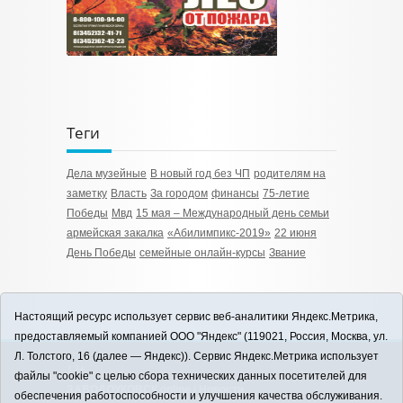
Теги
Дела музейные
В новый год без ЧП
родителям на
заметку
Власть
За городом
финансы
75-летие
Победы
Мвд
15 мая – Международный день семьи
армейская закалка
«Абилимпикс-2019»
22 июня
День Победы
семейные онлайн-курсы
Звание
Настоящий ресурс использует сервис веб-аналитики Яндекс.Метрика,
предоставляемый компанией ООО "Яндекс" (119021, Россия, Москва, ул.
Л. Толстого, 16 (далее — Яндекс)). Сервис Яндекс.Метрика использует
12+
файлы "cookie" с целью сбора технических данных посетителей для
ЗАВОДОУКОВСК online / Новости
обеспечения работоспособности и улучшения качества обслуживания.